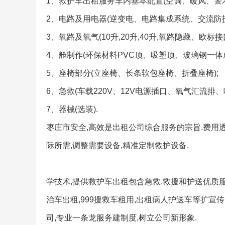
1、救护车出租服务车内基本配置(空调、暖风、警
2、电路及用电器(逆变电、电路集成系统、交流防
3、氧路及氧气(10升,20升,40升,氧路隐藏、欧标接
4、舱制作(环保材料PVC顶、吸塑顶、玻璃钢一体
5、座椅部分(立座椅、长条软包座椅、折叠座椅);
6、急救(车载220V、12V电源插口、氧气汇流
7、器械(选装).
枣庄市安全,高效是出租公司综合服务的宗旨.费用透
际所需,调整需要设备,精准定制救护设备.
学技术,提供救护车出租包含急救,救援和护送优质服
治车出租,999援救车租用,出租病人护送车等扩宣
司,专业一条龙服务建制度,树立公司新形象.