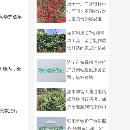
房子一押二押银行审
批严吗？不同银行对
租豪华护送车
征信负债的容忍度
如何利用旧T恤和简
单工具，亲手制作柔
软舒适的家居地毯或
地垫？
济宁市短视频运营推
务舱内，全
广@网站建设服务公
司，模板建站
如果加害人通过电话
或网络进行骚扰，保
护令能起到约束作用
，抢救治疗
吗？
朝阳市救护车转运服
务-急救车出租，24