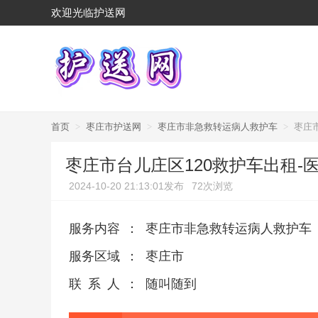
欢迎光临护送网
首页
>
枣庄市护送网
>
枣庄市非急救转运病人救护车
>
枣庄
枣庄市台儿庄区120救护车出租
2024-10-20 21:13:01发布
72次浏览
服务内容
：
枣庄市非急救转运病人救护车
服务区域
：
枣庄市
联系人
：
随叫随到