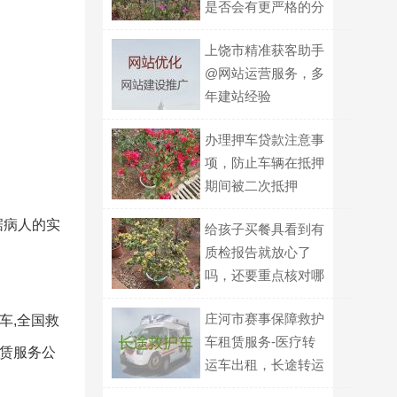
是否会有更严格的分
级标识要求？
上饶市精准获客助手
@网站运营服务，多
年建站经验
办理押车贷款注意事
项，防止车辆在抵押
期间被二次抵押
据病人的实
给孩子买餐具看到有
质检报告就放心了
吗，还要重点核对哪
几项信息？
庄河市赛事保障救护
车,全国救
车租赁服务-医疗转
租赁服务公
运车出租，长途转运
回家