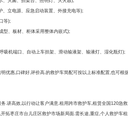
示、灭菌、担架台、照明灯、灭火器);
护、立电源、应急启动装置、外接充电等);
口等);
成型、板材、柜体采用整体内嵌式);
排、呼吸机端口、自动上车担架、滑动输液架、输液灯、湿化瓶灯);
明优惠,口碑好,评价高.的救护车简配可按以上标准配置,也可根
务.讲高效,以行动让客户满意.租用跨市救护车,租赁全国120急救
传,开拓枣庄市台儿庄区救护市场新局面.需长途,重症,个人救护车