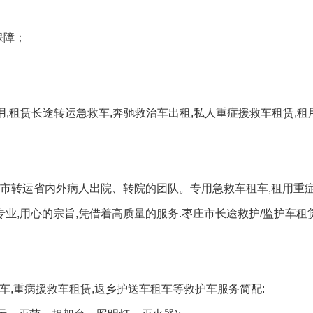
保障；
用,租赁长途转运急救车,奔驰救治车出租,私人重症援救车租赁,租
庄市转运省内外病人出院、转院的团队。专用急救车租车,租用重
专业,用心的宗旨,凭借着高质量的服务.枣庄市长途救护/监护车租
租车,重病援救车租赁,返乡护送车租车等救护车服务简配: