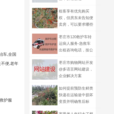
租客享有优先购买
权，但房东未告知便
卖房，可以要求哪些
赔偿？
枣庄市120救护车转
运病人服务-急救车
出租咨询电话，按公
治车,全国
里收费
枣庄市购物网站开发
不便,老年
@多语言网站建设，
企业解决方案
如何提前预防生鲜类
快递在运输途中损坏
送救护服
变质并明确售后标
准？
家里老人年纪大了想