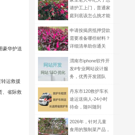
请护工上门，普通家
庭到底该怎么挑才能
不踩坑？
申请按揭房抵押贷款
需要准备哪些材料？
详细清单助你通关
用豪华护送
渭南市iphone软件开
发#专业网站设计服
务，优秀开发团队
症转运救援
丹东市120救护车长
赁、省际救
途运送病人-24小时
待命，随叫随到
2026年，针对儿童
食用的预制菜产品，