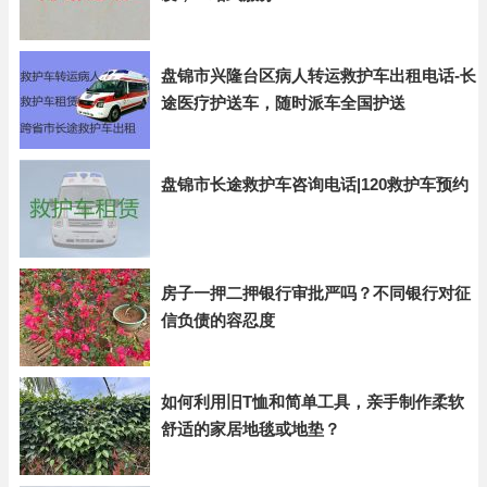
盘锦市兴隆台区病人转运救护车出租电话-长
途医疗护送车，随时派车全国护送
盘锦市长途救护车咨询电话|120救护车预约
房子一押二押银行审批严吗？不同银行对征
信负债的容忍度
如何利用旧T恤和简单工具，亲手制作柔软
舒适的家居地毯或地垫？