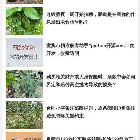
连续熬夜一周开始拉稀，肠道是在替你的作
息发出求救信号吗？
宜宾市精准获客助手#python开源cms二次
开发，收费透明
购买相关财产或人身保险时，条款中会如何
界定和赔付高空抛物导致的损失？
合同小字备注陷阱识别，逐条阅读边角备注
避免忽略关键约束
阜新市120救护车跨省转院-长途120急救车