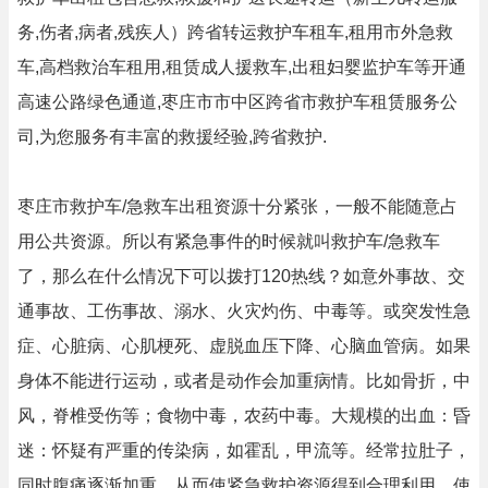
务,伤者,病者,残疾人）跨省转运救护车租车,租用市外急救
车,高档救治车租用,租赁成人援救车,出租妇婴监护车等开通
高速公路绿色通道,枣庄市市中区跨省市救护车租赁服务公
司,为您服务有丰富的救援经验,跨省救护.
枣庄市救护车/急救车出租资源十分紧张，一般不能随意占
用公共资源。所以有紧急事件的时候就叫救护车/急救车
了，那么在什么情况下可以拨打120热线？如意外事故、交
通事故、工伤事故、溺水、火灾灼伤、中毒等。或突发性急
症、心脏病、心肌梗死、虚脱血压下降、心脑血管病。如果
身体不能进行运动，或者是动作会加重病情。比如骨折，中
风，脊椎受伤等；食物中毒，农药中毒。大规模的出血：昏
迷：怀疑有严重的传染病，如霍乱，甲流等。经常拉肚子，
同时腹痛逐渐加重。从而使紧急救护资源得到合理利用，使