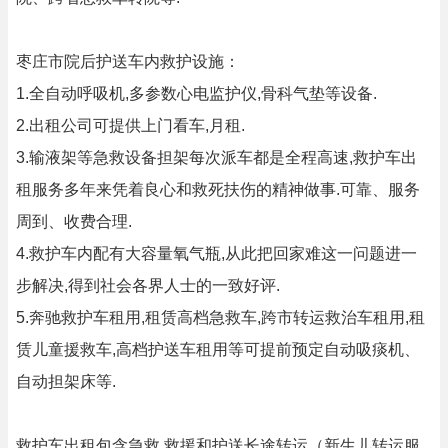
枣庄市院后护送车内救护设施：
1.全自动呼吸机,多参数心电监护仪,骨科气垫等设备.
2.出租公司可提供上门看车,月租.
3.输液架等急救设备担架每次派车都是全程高速,救护车出
租服务多年来凭着良心和救死扶伤的精神做事.可靠、服务
周到、收费合理.
4.救护车内配有大容量氧气瓶,从此把回家难这一问题进一
步解决,得到社会各界人士的一致好评.
5.奔驰救护车租用,租赁高档急救车,跨市转运救治车租用,租
赁儿童援救车,高档护送车租用等可提前预定自动吸痰机、
自动担架床等.
救护车出租包含急救,救援和护送长途转运（新生儿转运服