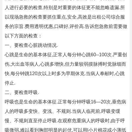
人进行必要的检查,特别是对重要的体征更不能忽略遗漏.所
以现场急救的检查要抓住重点,安全,高效是出租公司综合服
务的宗旨.费用透明优惠,口碑好,评价高.告诉您急救前需要做
以下方面的检查：
一、要检查心脏跳动情况.
心跳是生命的基本体征,正常人每分钟心跳60--100次.严重创
伤,大出血等病人,心跳多增快,但力量较弱摸脉搏时觉脉细而
快,每分钟跳120次以上时多为早期休克.当病人奉献时,心跳
停止.
二、要检查呼吸.
呼吸也是生命的基本体征.正常每分钟呼吸16—20次,垂危病
人的呼吸多变快、变浅、不规则.当病人临死前,呼吸变缓
慢、不规则直至停止呼吸.在观察危重病人的呼吸时,由于呼
吸微弱,难以看到胸部明显的起伏,可以用l小片棉花或小薄纸