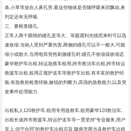
条,小草等放在人鼻孔旁,看这些物体是否随呼吸来回飘动,来
判定还有无呼吸.
三、要检查瞳孔.
正常人两个眼睛的瞳孔是等大、等圆遇到光线照来时可以迅
速收缩.当病人受到严重伤害,两侧的瞳孔可以不一般大,可能
缩小或散大.当用电筒突然刺激瞳孔时,瞳孔不收缩或收缩迟
豪华救护车出租,转运急救车租用,跨市救治车出租,跨市转运
救援车出租,租用正规护送车等救护车出租,有丰富的救护经
验,有急救前检查经验,敏锐的判断力,高强的急救能力,以及突
发事件处理能力.
出租私人120救护车,租用专用急救车,租用豪华120救治车,
出租长途跨市救援车,转运护送车等一贯坚持“专业服务,用户
至上,信守合同”的救护车出租宗旨.陇南市两当县救护车出租