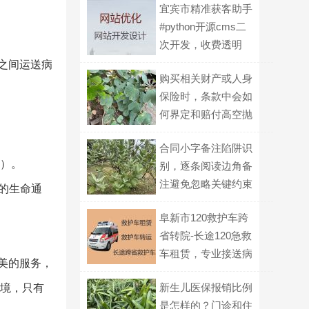
宜宾市精准获客助手
#python开源cms二
次开发，收费透明
之间运送病
购买相关财产或人身
保险时，条款中会如
何界定和赔付高空抛
物导致的损失？
合同小字备注陷阱识
送）。
别，逐条阅读边角备
注避免忽略关键约束
的生命通
阜新市120救护车跨
省转院-长途120急救
车租赁，专业接送病
完美的服务，
人
新生儿医保报销比例
止境，只有
是怎样的？门诊和住