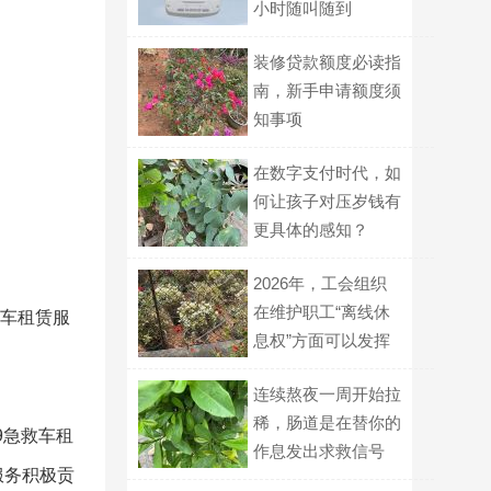
小时随叫随到
装修贷款额度必读指
南，新手申请额度须
知事项
在数字支付时代，如
何让孩子对压岁钱有
更具体的感知？
2026年，工会组织
在维护职工“离线休
救车租赁服
息权”方面可以发挥
什么作用？
连续熬夜一周开始拉
稀，肠道是在替你的
9急救车租
作息发出求救信号
服务积极贡
吗？