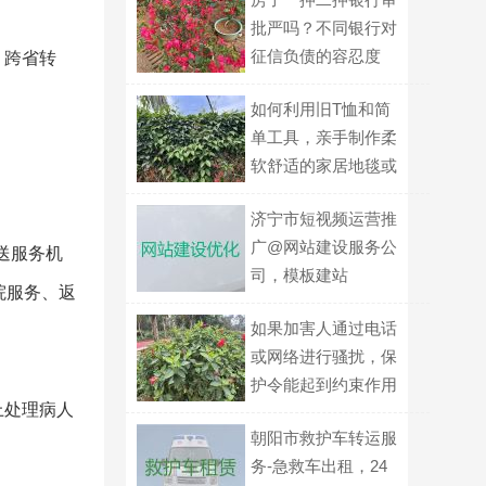
批严吗？不同银行对
征信负债的容忍度
、跨省转
如何利用旧T恤和简
单工具，亲手制作柔
软舒适的家居地毯或
地垫？
济宁市短视频运营推
广@网站建设服务公
转送服务机
司，模板建站
院服务、返
如果加害人通过电话
或网络进行骚扰，保
护令能起到约束作用
上处理病人
吗？
朝阳市救护车转运服
务-急救车出租，24