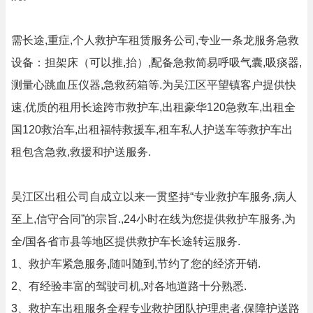
需长途,重症,个人救护车租赁服务公司,专业一条龙服务急救
设备：担架床（可以推,抬）,配备急救简易呼吸气囊,吸痰器,
测量心跳血压仪器,急救药箱等.为吴江区平望镇客户提供快
速,优质的租用长途跨市救护车,出租豪华120急救车,出租全
国120救治车,出租福特救援车,租车私人护送车等救护车出
租包含急救,救援和护送服务.
吴江区出租公司自成立以来一贯坚持“专业救护车服务,病人
至上,信守合同”的宗旨.,24小时在线为您提供救护车服务,为
全/国各省市县等地区提供救护车长途转运服务.
1、救护车紧急服务,随叫随到,节约了您的经济开销.
2、有经验丰富的驾驶司机,对各地道路十分熟悉.
3、救护车出租服务全程专业救护团队护理患者,保障护送路