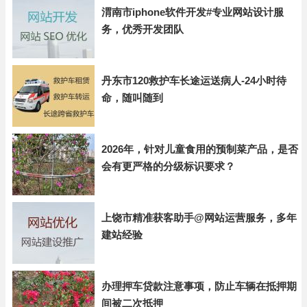
渭南市iphone软件开发#专业网站设计服
务，优秀开发团队
丹东市120救护车长途运送病人-24小时待
命，随叫随到
2026年，针对儿童食用的预制菜产品，是否
会有更严格的分级标识要求？
上饶市精准获客助手@网站运营服务，多年
建站经验
办理押车贷款注意事项，防止车辆在抵押期
间被二次抵押