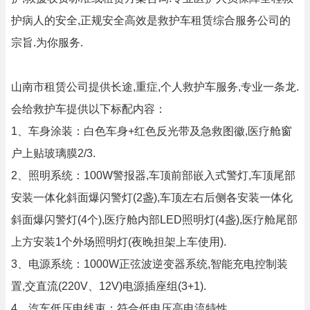
护病人的安全,正规安全高效是救护车租赁综合服务公司的
宗旨.为你服务.
山南市租赁公司提供长途,重症,个人救护车服务,专业一条龙.
会给救护车提供以下标配内容：
1、车身涂装：白色车身+红色反光带及急救图徽,医疗舱窗
户上贴玻璃膜2/3.
2、照明系统：100W警报器,车顶前部嵌入式警灯,车顶尾部
安装一体化斜面爆闪警灯(2盏),车顶左右后侧各安装一体化
斜面爆闪警灯(4个),医疗舱内部LED照明灯(4盏),医疗舱尾部
上方安装1个外场照明灯(夜晚担架上车使用).
3、电源系统：1000W正弦波逆变器系统,智能充电控制装
置,交直流(220V、12V)电源插座组(3+1).
4、汽车低压电线束：符合低电压高电流特性.