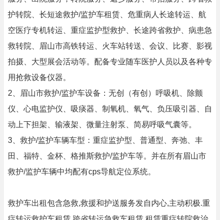
护转院、长短途救护/监护车租赁、危重病人长途转运、航
空医疗专机转运、重症监护型救护、长途跨省救护、病患急
救转院、眉山市高铁转运、火车站转送、会议、比赛、影视
拍摄、大型展会活动等。配备专业随车医护人员以及各种专
用抢救设备仪器。
2、眉山市救护/监护车设备：无创（有创）呼吸机、除颤
仪、心电监护仪、吸痰器、制氧机、氧气、负压吸引器、自
动上下担架、输液架、微量注射泵、简易呼吸气囊等。
3、救护/监护车辆车型：重症监护型、普通型、奔弛、丰
田、福特、金杯、格推斯救护/监护车等。并在所有眉山市
救护/监护车辆中均配有cps导航定位系统。
救护车出租包含急救,救援和护送服务发自内心,主动积极.重
症转运救护车租赁,跨省转运急救车租赁,租赁重症转院救治