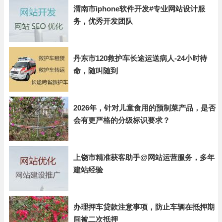
渭南市iphone软件开发#专业网站设计服
务，优秀开发团队
丹东市120救护车长途运送病人-24小时待
命，随叫随到
2026年，针对儿童食用的预制菜产品，是否
会有更严格的分级标识要求？
上饶市精准获客助手@网站运营服务，多年
建站经验
办理押车贷款注意事项，防止车辆在抵押期
间被二次抵押