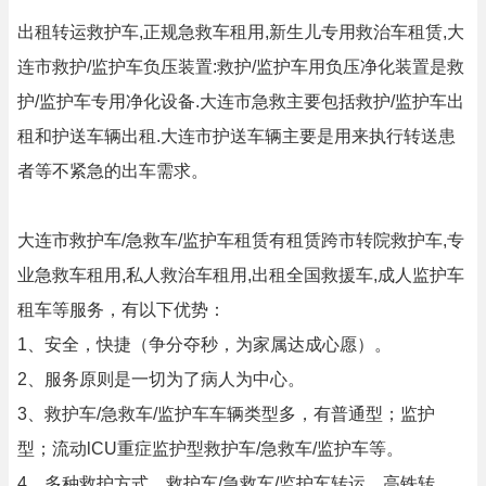
出租转运救护车,正规急救车租用,新生儿专用救治车租赁,大
连市救护/监护车负压装置:救护/监护车用负压净化装置是救
护/监护车专用净化设备.大连市急救主要包括救护/监护车出
租和护送车辆出租.大连市护送车辆主要是用来执行转送患
者等不紧急的出车需求。
大连市救护车/急救车/监护车租赁有租赁跨市转院救护车,专
业急救车租用,私人救治车租用,出租全国救援车,成人监护车
租车等服务，有以下优势：
1、安全，快捷（争分夺秒，为家属达成心愿）。
2、服务原则是一切为了病人为中心。
3、救护车/急救车/监护车车辆类型多，有普通型；监护
型；流动lCU重症监护型救护车/急救车/监护车等。
4、多种救护方式，救护车/急救车/监护车转运，高铁转