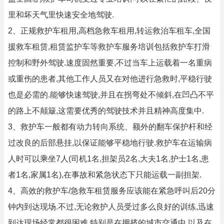
里和坏天气里快速安全地驾驶.
2、正规救护车租用,高档急救车租用,转运救治车租车,全国
援救车租赁,租赁监护车等救护车服务培训包括救护车打滑
控制和野外驾驶.速度固然重要,不过当车上运载着一名重病
或重伤的患者,其他工作人员又在对他进行急救时,平稳行驶
也是必需的.能够快速驾驶,并且在拐弯处不倾斜,在凹凸不平
的路上不颠簸,这需要优秀的驾驶技术并且精神高度集中.
3、救护车一般都有动力转向系统、额外的翻车保护杆和经
过改良的后部悬挂,以保证能够平稳地行驶.救护车在运输病
人时可以乘坐7人(司机1名,担架员2名,大夫1名,护士1名,患
者1名,家属1名),在事故和紧急状态下只能运载一副担架.
4、高效的救护车/急救车租赁服务应该能在紧急呼叫后20分
钟内到达现场.不过,无论救护人员受过多么良好的训练,迅速
到达现场经常都很困难,特别是在拥挤的城市交通中,以及在