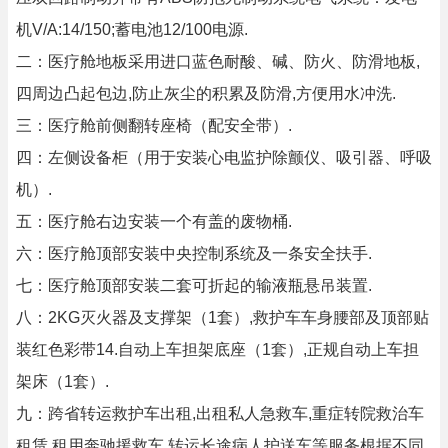
机V/A:14/150;蓄电池12/100电源.
二：医疗舱地板采用进口蓝色耐酸、碱、防火、防滑地板,
四周边凸起包边,防止灰尘的积累及防滑,方便用水冲洗.
三：医疗舱前侧翻转座椅（配安全带）.
四：左侧设备柜（用于安装心电监护除颤仪、吸引器、呼吸
机）.
五：医疗舱右边安装一个有盖的废物桶.
六：医疗舱顶部安装中央控制系统及一条安全扶手.
七：医疗舱顶部安装二套可折起的输液瓶悬吊装置.
八：2KG灭火器及支撑架（1套）,救护车车身腰部及顶部贴
装红色彩带14.自动上车担架底座（1套）,正规自动上车担
架床（1套）.
九：跨省转运救护车出租,出租私人急救车,重症转院救治车
租赁,租用奔驰援救车,转运长途病人护送车等服务根据不同