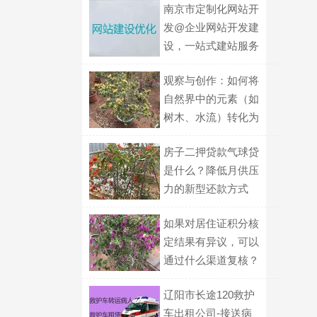
南京市定制化网站开
发@企业网站开发建
设，一站式建站服务
观察与创作：如何将
自然界中的元素（如
树木、水流）转化为
表达个人情绪的视觉
房子二押贷款气球贷
符号？
是什么？降低月供压
力的新型还款方式
如果对居住证积分核
定结果有异议，可以
通过什么渠道复核？
辽阳市长途120救护
车出租公司-接送病