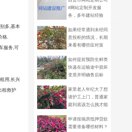
#网站定制开发服
务，多年建站经验
别多,基本
如果经常遇到未经同
格.
意投柜的情况，长期
来看有哪些应对策
车服务,可
略？
如何提前预防生鲜类
快递在运输途中损坏
变质并明确售后标
租用,长兴
准？
家里老人年纪大了想
出租救护
请护工上门，普通家
庭到底该怎么挑才能
不踩坑？
申请按揭房抵押贷款
需要准备哪些材料？