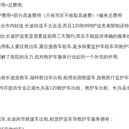
用=总费用.
医护费用+部分高速费用（只有市区不收取高速费）=服务总费用
合市内转送,长途转送不太合适.而且120和999护送患者限制还特
抬,长途护送更是需要提前两三天预约,而且不能提供准确的服务价
租用私人重症救治车,重症援救车租车,返乡病重监护车租车等救护
缓解了医院的压力,也对救护车服务行业起到一个补充的作用.
租长途急救车,福特救治车出租,租用全国救援车,急救医疗监护车
内可提供专业正规长兴县120救护车出租、救护车出租、长兴县
租车,长途跨市救援车出租,租赁护送车等救护车服务拥有：