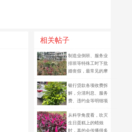
相关帖子
制造业倒班、服务业
排班等特殊工时下批
婚丧假，最常见的摩
擦点通常在哪？
银行贷款各项收费拆
解，分清利息、服务
费、违约金等明细项
目
从科学角度看，吹灭
生日蛋糕上的蜡烛
时，真的会传播很多