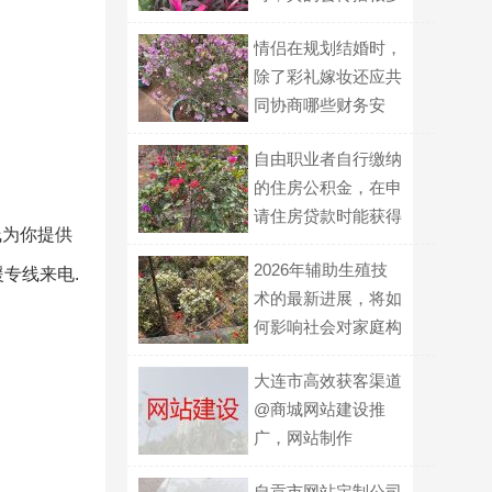
细菌吗？
情侣在规划结婚时，
除了彩礼嫁妆还应共
同协商哪些财务安
排？
自由职业者自行缴纳
的住房公积金，在申
请住房贷款时能获得
线为你提供
多少额度支持？
2026年辅助生殖技
专线来电.
术的最新进展，将如
何影响社会对家庭构
建的传统认知？
大连市高效获客渠道
@商城网站建设推
广，网站制作
自贡市网站定制公司