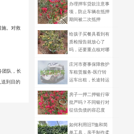
办理押车贷款注意事
项，防止车辆在抵押
期间被二次抵押
措施。对救
给孩子买餐具看到有
质检报告就放心了
吗，还要重点核对哪
几项信息？
庄河市赛事保障救护
务团队，长
车租赁服务-医疗转
运车出租，长途转运
人送到目的
回家
房子一押二押银行审
批严吗？不同银行对
征信负债的容忍度
如何利用旧T恤和简
单工具，亲手制作柔