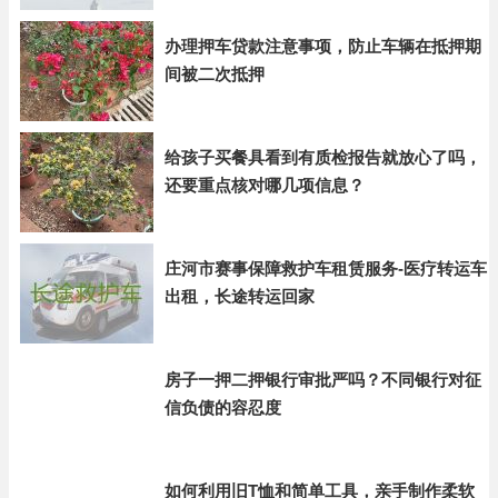
办理押车贷款注意事项，防止车辆在抵押期
间被二次抵押
给孩子买餐具看到有质检报告就放心了吗，
还要重点核对哪几项信息？
庄河市赛事保障救护车租赁服务-医疗转运车
出租，长途转运回家
房子一押二押银行审批严吗？不同银行对征
信负债的容忍度
如何利用旧T恤和简单工具，亲手制作柔软