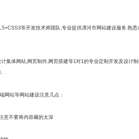
pt、HTML5+CSS3等开发技术师团队,专业提供漯河市网站建设服务.
计集体网站,网页制作,网页搭建等1对1的专业定制开发及设计制
.
Pc端网站等网站建设注意几点：
注意不要将内容藏的太深