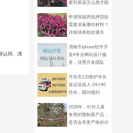
庭到底该怎么挑才能
不踩坑？
申请按揭房抵押贷款
需要准备哪些材料？
详细清单助你通关
渭南市iphone软件开
获得认同、漯
发#专业网站设计服
务，优秀开发团队
丹东市120救护车长
途运送病人-24小时
待命，随叫随到
2026年，针对儿童
食用的预制菜产品，
是否会有更严格的分
级标识要求？