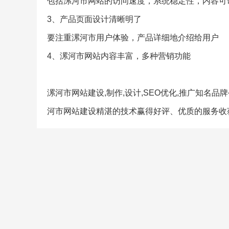
包括漯河市网站的访问速度，系统稳定性，内容可
3、产品页面设计清晰明了
要注重漯河市用户体验，产品详细地介绍给用户
4、漯河市网站内容丰富，多种营销功能
漯河市网站建设,制作,设计,SEO优化,推广知名
河市网站建设精湛的技术赢得好评、优质的服务收