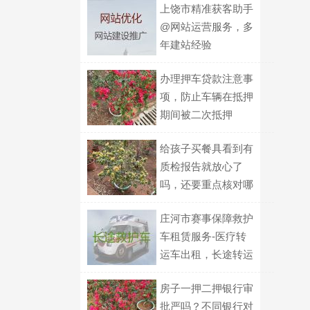
上饶市精准获客助手
@网站运营服务，多
年建站经验
办理押车贷款注意事
项，防止车辆在抵押
期间被二次抵押
给孩子买餐具看到有
质检报告就放心了
吗，还要重点核对哪
几项信息？
庄河市赛事保障救护
车租赁服务-医疗转
运车出租，长途转运
回家
房子一押二押银行审
批严吗？不同银行对