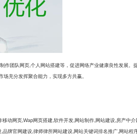
,制作团队网页,个人网站搭建等，促进网络产业健康良性发展。
市场充分发挥聚合能力，实现多方共赢。
移动网页,Wap网页搭建,软件开发,网站制作,网站建设,房产中介
设,品牌官网建设,律师律所网站建设,网站关键词排名推广,网站程