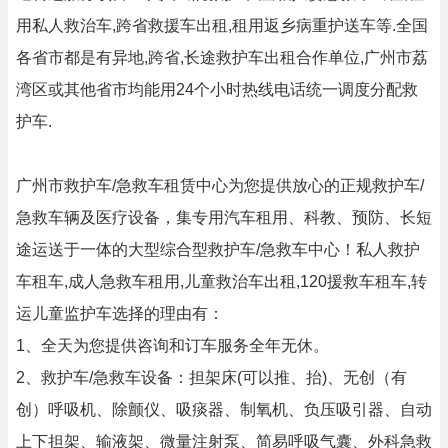
用私人救治车,跨省救援车出租,租用返乡病重护送车等.全国
各省市都是有异地,跨省,长途救护车出租合作单位,广州市荔
湾区或其他省市均能用24个小时热线电话统一调度分配救
护车.
广州市救护车/急救车租赁中心为您提供放心的正规救护车/
急救车辆及医疗设备，集专用汽车租用、科教、预防、长短
途运送于一体的大型综合型救护车/急救车中心！私人救护
车租车,成人急救车租用,儿童救治车出租,120援救车租车,转
运儿童监护车选择的理由有：
1、全天为您提供咨询和订车服务全年无休。
2、救护车/急救车设备：担架床(可以推、抬)、无创（有
创）呼吸机、除颤仪、吸痰器、制氧机、负压吸引器、自动
上下担架、输液架、微量注射泵、简易呼吸气囊、外科急救