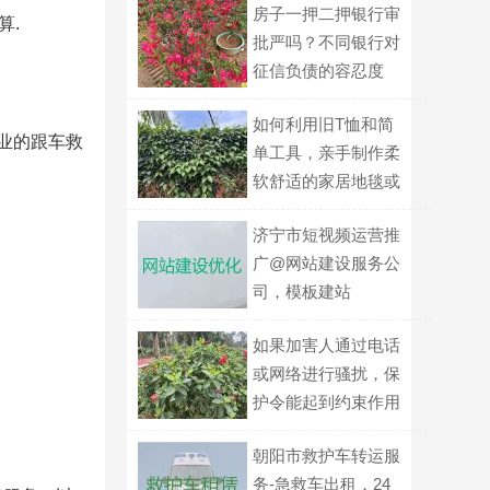
房子一押二押银行审
算.
批严吗？不同银行对
征信负债的容忍度
如何利用旧T恤和简
业的跟车救
单工具，亲手制作柔
软舒适的家居地毯或
地垫？
济宁市短视频运营推
广@网站建设服务公
司，模板建站
如果加害人通过电话
或网络进行骚扰，保
护令能起到约束作用
吗？
朝阳市救护车转运服
务-急救车出租，24