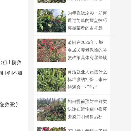
具体细则？
为年夜饭添彩：如何
通过简单的摆盘技巧
突显菜肴的吉祥意
头？
请问在2026年，城
乡居民养老保险的补
缴政策具体有哪些规
出租出院救
定和条件？
灵活就业人员按什么
出租中间不加
标准缴纳社保，未来
待遇会一样吗？
如何提前预防生鲜类
,急救医疗
快递在运输途中损坏
变质并明确售后标
准？
家里老人年纪大了想