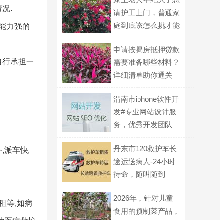
况.
请护工上门，普通家
庭到底该怎么挑才能
能力强的
不踩坑？
申请按揭房抵押贷款
自行承担一
需要准备哪些材料？
详细清单助你通关
渭南市iphone软件开
发#专业网站设计服
务，优秀开发团队
丹东市120救护车长
,派车快,
途运送病人-24小时
待命，随叫随到
2026年，针对儿童
租等,如病
食用的预制菜产品，