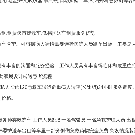
,心电监护仪,吸痰器,氧气瓶,自动担架上车床,内外科急救箱等各
出租,租赁跨市援救车,低档护送车租赁服务优势
随车医护。可根据病人病情需要选择医护人员跟车出诊。主要是
据有丰富的沟通和服务经验，工作人员具有丰富得临床和危重症
助家属设计转送患者流程
私人长途120急救车转运危重病人转院(长途组)24小时服务调度
的价格。
服务种类救护车,工作人员配备一名驾驶员,一名急救护理人员.出租
,妇婴护送车出租等车里一部分创伤急救药物完全免费,突发情况