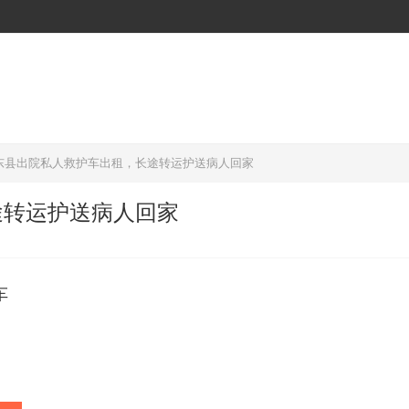
东县出院私人救护车出租，长途转运护送病人回家
途转运护送病人回家
车