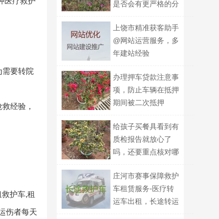
种医疗救护
是否会有更严格的分
级标识要求？
上饶市精准获客助手
@网站运营服务，多
年建站经验
为需要转院
办理押车贷款注意事
项，防止车辆在抵押
期间被二次抵押
抢救经验，
给孩子买餐具看到有
质检报告就放心了
。
吗，还要重点核对哪
几项信息？
庄河市赛事保障救护
车租赁服务-医疗转
救护车,租
运车出租，长途转运
装运伤者每天
回家