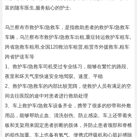
富的随车医生,服务贴心的护士.
乌兰察布市救护车/急救车，是指救助患者的救护车/急救车
车辆，乌兰察布市救护车/急救车出租,重症转运救护车租车,
跨省急救车租用,全国120救治车租赁,租赁市外援救车,租车
跨省护送车等
1、救护车/急救车司机受过专业练习，能够在繁忙的路段、
夜里和坏天气里快速安全地驾驭。速度、平稳
2、救护车/急救车的内部比较宽阔，使救护人员有满足的空
间去往医院的途中对患者进行救助处理
3、车上救护车/急救车设备齐全，携带了很多的纱带和外敷
用品，能够帮助止血、清洗创伤、防止感染。车上还带着夹
板和支架用来固定患者折断的肢体，并防止患者颈部和脊椎
的损伤加重。车上也备有氧气、便携式呼吸机和心脏起搏除