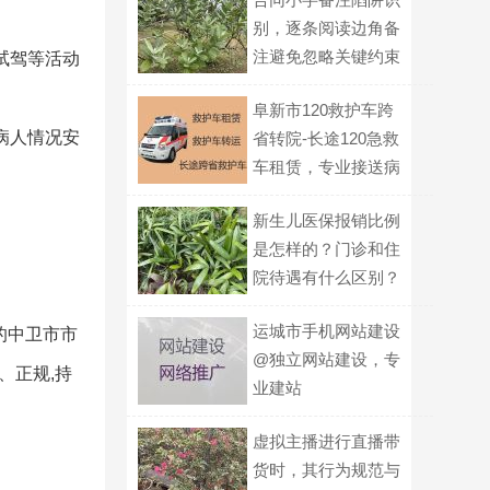
别，逐条阅读边角备
注避免忽略关键约束
试驾等活动
阜新市120救护车跨
病人情况安
省转院-长途120急救
车租赁，专业接送病
人
新生儿医保报销比例
是怎样的？门诊和住
院待遇有什么区别？
运城市手机网站建设
的中卫市市
@独立网站建设，专
、正规,持
业建站
虚拟主播进行直播带
货时，其行为规范与