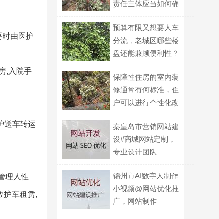
责任主体应当如何确
定？
预算有限又想要人车
要时由医护
分流，老城区哪些楼
盘还能兼顾便利性？
房,入院手
保障性住房的室内装
修通常有何标准，住
户可以进行个性化改
造的界限在哪？
护送车转运
秦皇岛市营销网站建
设#商城网站定制，
专业设计团队
锦州市AI数字人制作
,管理人性
小视频@网站优化推
救护车租赁,
广，网站制作