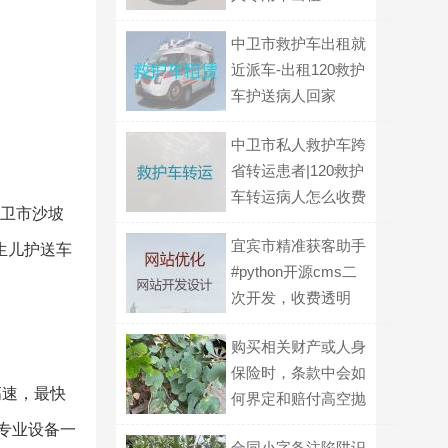
中卫市救护车出租就
近派车-出租120救护
车护送病人回家
中卫市私人救护车跨
省转运患者|120救护
车转运病人怎么收费
中卫市沙坡
宜宾市精准获客助手
生儿护送车
#python开源cms二
次开发，收费透明
购买相关财产或人身
保险时，条款中会如
高速，最快
何界定和赔付高空抛
物导致的损失？
专业设备一
合同小字备注陷阱识