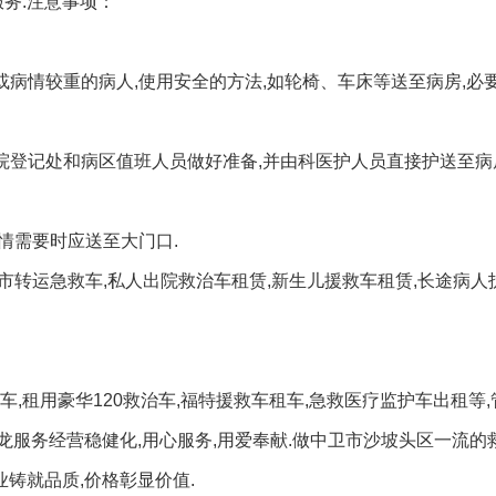
服务.注意事项：
或病情较重的病人,使用安全的方法,如轮椅、车床等送至病房,必
院登记处和病区值班人员做好准备,并由科医护人员直接护送至病
情需要时应送至大门口.
跨市转运急救车,私人出院救治车租赁,新生儿援救车租赁,长途病人
,租用豪华120救治车,福特援救车租车,急救医疗监护车出租等
条龙服务经营稳健化,用心服务,用爱奉献.做中卫市沙坡头区一流的
业铸就品质,价格彰显价值.