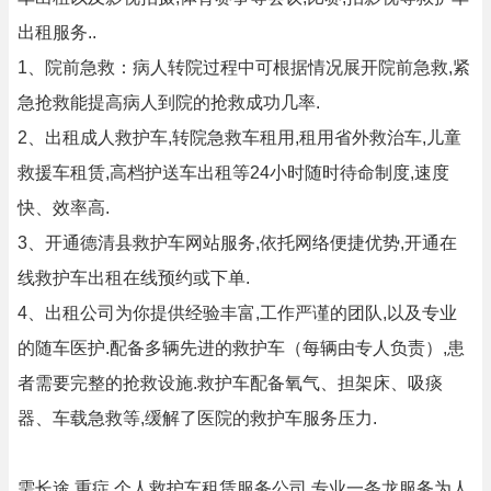
出租服务..
1、院前急救：病人转院过程中可根据情况展开院前急救,紧
急抢救能提高病人到院的抢救成功几率.
2、出租成人救护车,转院急救车租用,租用省外救治车,儿童
救援车租赁,高档护送车出租等24小时随时待命制度,速度
快、效率高.
3、开通德清县救护车网站服务,依托网络便捷优势,开通在
线救护车出租在线预约或下单.
4、出租公司为你提供经验丰富,工作严谨的团队,以及专业
的随车医护.配备多辆先进的救护车（每辆由专人负责）,患
者需要完整的抢救设施.救护车配备氧气、担架床、吸痰
器、车载急救等,缓解了医院的救护车服务压力.
需长途,重症,个人救护车租赁服务公司,专业一条龙服务为人