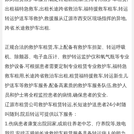
出租福特急救车,出租长途跨省救治车,福特援救车租车,转运
转运护送车等救护,救援服从辽源市西安区现场指挥的异地,
跨省,长途救护车出租.
正规合法的救护车租赁,车上配备有救护车担架、转运呼吸
机、除颤器、电子血压计、救护转运监护仪和氧气瓶等专业
救护设备.可根据患者需要定制专业租赁专业救护车,福特急
救车租用,长途跨省救治车出租,租赁福特援救车,转运新生儿
护送车等救护车服务,配备高素质的救护车服务队伍,救护人
员和护士将全程监控患者的病情,确保患者的安全.
辽源市租赁公司救护车租赁转运,长短途护送患者24小时随
叫随到.院后转运可提供以下服务：
1.伤病患者康复出院回家,或前往养老中芯、疗养院等,致电
我司,安排正规的长途救护车租赁服务具备转运病人的能力..