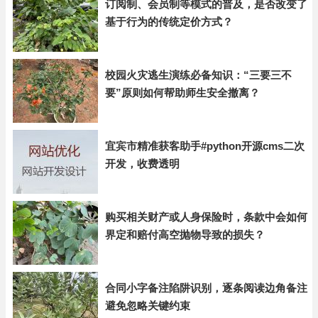
订阅制、会员制等模式的普及，是否改变了
基于行为的传统定价方式？
校园火灾逃生演练必备知识：“三要三不
要”原则如何帮助师生安全撤离？
宜宾市精准获客助手#python开源cms二次
开发，收费透明
购买相关财产或人身保险时，条款中会如何
界定和赔付高空抛物导致的损失？
合同小字备注陷阱识别，逐条阅读边角备注
避免忽略关键约束