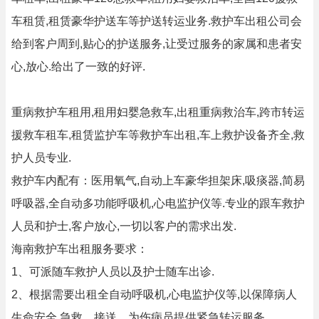
车租赁,租赁豪华护送车等护送转运业务.救护车出租公司会
给到客户周到,贴心的护送服务,让受过服务的家属和患者安
心,放心.给出了一致的好评.
重病救护车租用,租用妇婴急救车,出租重病救治车,跨市转运
援救车租车,租赁监护车等救护车出租,车上救护设备齐全,救
护人员专业.
救护车内配有：医用氧气,自动上车豪华担架床,吸痰器,简易
呼吸器,全自动多功能呼吸机,心电监护仪等.专业的跟车救护
人员和护士,客户放心,一切以客户的需求出发.
海南救护车出租服务要求：
1、可派随车救护人员以及护士随车出诊.
2、根据需要出租全自动呼吸机,心电监护仪等,以保障病人
生命安全,急救、接送、为伤病员提供紧急转运服务.