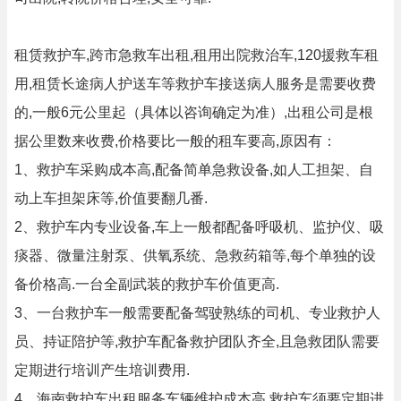
租赁救护车,跨市急救车出租,租用出院救治车,120援救车租
用,租赁长途病人护送车等救护车接送病人服务是需要收费
的,一般6元公里起（具体以咨询确定为准）,出租公司是根
据公里数来收费,价格要比一般的租车要高,原因有：
1、救护车采购成本高,配备简单急救设备,如人工担架、自
动上车担架床等,价值要翻几番.
2、救护车内专业设备,车上一般都配备呼吸机、监护仪、吸
痰器、微量注射泵、供氧系统、急救药箱等,每个单独的设
备价格高.一台全副武装的救护车价值更高.
3、一台救护车一般需要配备驾驶熟练的司机、专业救护人
员、持证陪护等,救护车配备救护团队齐全,且急救团队需要
定期进行培训产生培训费用.
4、海南救护车出租服务车辆维护成本高.救护车须要定期进