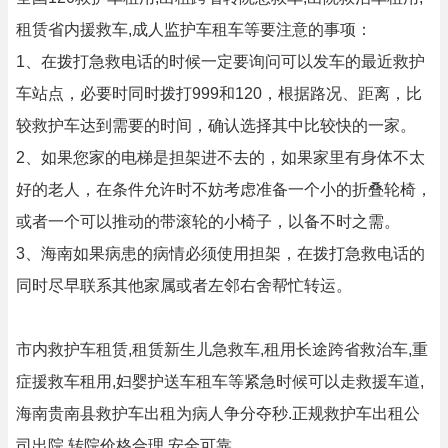
租赁省内援救车,成人监护车租车等要注意的事项：
1、在拨打急救电话的时候一定要询问可以发车的最近救护
车站点，必要时同时拨打999和120，根据路况、距离，比
较救护车达到需要的时间，确认选择其中比较快的一家。
2、如果您家的电梯是担架进不去的，如果家里有身体不太
好的老人，在条件允许时不妨考虑准备一个小的折叠轮椅，
或者一个可以推动的带滚轮的小椅子，以备不时之需。
3、海南如果病患的病情必须使用担架，在拨打急救电话的
同时尽早联系其他家属或者左邻右舍帮忙转运。
市内救护车租赁,租赁新生儿急救车,租用长途跨省救治车,重
症援救车租用,妇婴护送车租车等紧急时候可以走救援车道,
海南贵南县救护车出租为病人争分夺秒.正规救护车出租公
司出院,转院价格合理,安全可靠.