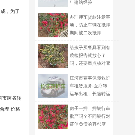
年建站经验
组成，为了
办理押车贷款注意事
项，防止车辆在抵押
期间被二次抵押
给孩子买餐具看到有
质检报告就放心了
吗，还要重点核对哪
几项信息？
庄河市赛事保障救护
车租赁服务-医疗转
运车出租，长途转运
,跨市跨省转
回家
房子一押二押银行审
合理,价格
批严吗？不同银行对
征信负债的容忍度