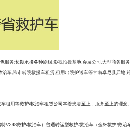
服务:长期承接各种剧组,影视拍摄基地,会展公司,大型商务服务
救治车,跨市转院救援车租赁,租用出院护送车等甘南卓尼县异地,跨
救车租用等救护/救治车租赁公司本着患者至上，服务至上的理念
特V348救护/救治车）普通转运型救护/救治车（金杯救护/救治