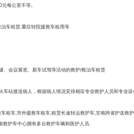
10元每公里不等。
救治车租赁,重症转院援救车租用等
摄、会议展览、新车试驾等活动的救护/救治车租赁
火车站接送病人，根据病人情况安排相应专业救护人员和专业设
救车租车,市外援救车租车,租赁长途转运救护车,甘南跨省护送救
甘南救护车中心拥有多台救护车辆和医护人员.