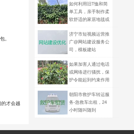
如何利用旧T恤和简
单工具，亲手制作柔
软舒适的家居地毯或
地垫？
济宁市短视频运营推
药包。
广@网站建设服务公
司，模板建站
如果加害人通过电话
或网络进行骚扰，保
护令能起到约束作用
吗？
朝阳市救护车转运服
务-急救车出租，24
们的才会越
小时随叫随到