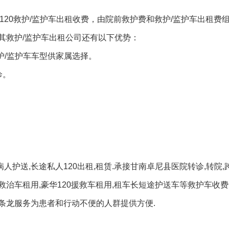
等120救护/监护车出租收费，由院前救护费和救护/监护车出租费
其救护/监护车出租公司还有以下优势：
护/监护车车型供家属选择。
诊。
！
人护送,长途私人120出租,租赁.承接甘南卓尼县医院转诊,转院
驰救治车租用,豪华120援救车租用,租车长短途护送车等救护车收费
一条龙服务为患者和行动不便的人群提供方便.