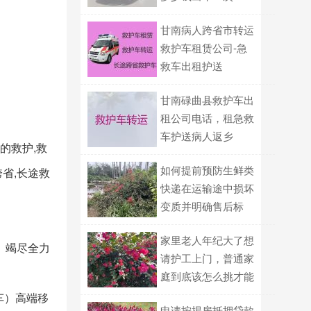
甘南病人跨省市转运
救护车租赁公司-急
救车出租护送
甘南碌曲县救护车出
租公司电话，租急救
车护送病人返乡
的救护,救
如何提前预防生鲜类
省,长途救
快递在运输途中损坏
变质并明确售后标
准？
家里老人年纪大了想
。竭尽全力
请护工上门，普通家
庭到底该怎么挑才能
不踩坑？
车）高端移
申请按揭房抵押贷款