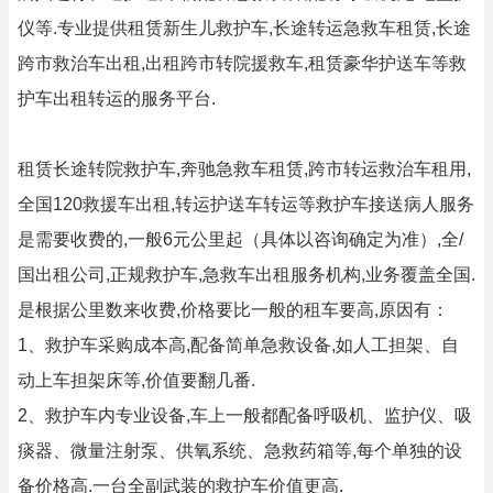
仪等.专业提供租赁新生儿救护车,长途转运急救车租赁,长途
跨市救治车出租,出租跨市转院援救车,租赁豪华护送车等救
护车出租转运的服务平台.
租赁长途转院救护车,奔驰急救车租赁,跨市转运救治车租用,
全国120救援车出租,转运护送车转运等救护车接送病人服务
是需要收费的,一般6元公里起（具体以咨询确定为准）,全/
国出租公司,正规救护车,急救车出租服务机构,业务覆盖全国.
是根据公里数来收费,价格要比一般的租车要高,原因有：
1、救护车采购成本高,配备简单急救设备,如人工担架、自
动上车担架床等,价值要翻几番.
2、救护车内专业设备,车上一般都配备呼吸机、监护仪、吸
痰器、微量注射泵、供氧系统、急救药箱等,每个单独的设
备价格高.一台全副武装的救护车价值更高.