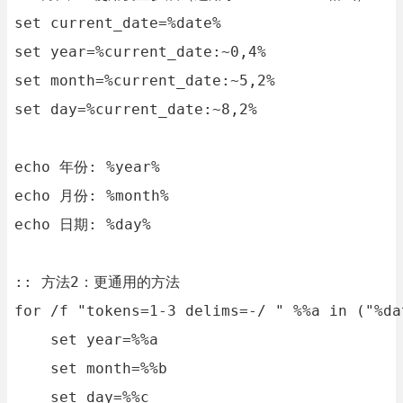
set current_date=%date%

set year=%current_date:~0,4%

set month=%current_date:~5,2%

set day=%current_date:~8,2%

echo 年份: %year%

echo 月份: %month%

echo 日期: %day%

:: 方法2：更通用的方法

for /f "tokens=1-3 delims=-/ " %%a in ("%dat
    set year=%%a

    set month=%%b

    set day=%%c
