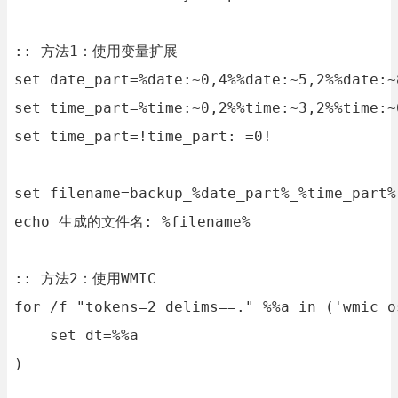
:: 方法1：使用变量扩展

set date_part=%date:~0,4%%date:~5,2%%date:~8
set time_part=%time:~0,2%%time:~3,2%%time:~6
set time_part=!time_part: =0!

set filename=backup_%date_part%_%time_part%.
echo 生成的文件名: %filename%

:: 方法2：使用WMIC

for /f "tokens=2 delims==." %%a in ('wmic o
    set dt=%%a

)
