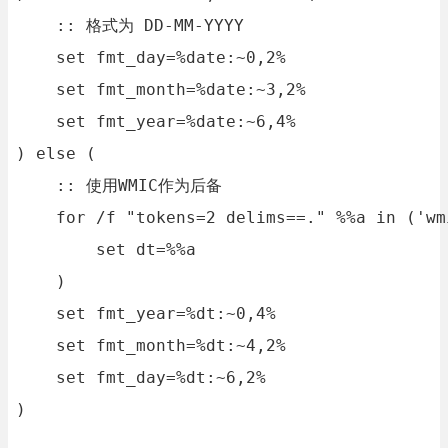
    :: 格式为 DD-MM-YYYY

    set fmt_day=%date:~0,2%

    set fmt_month=%date:~3,2%

    set fmt_year=%date:~6,4%

) else (

    :: 使用WMIC作为后备

    for /f "tokens=2 delims==." %%a in ('wm
        set dt=%%a

    )

    set fmt_year=%dt:~0,4%

    set fmt_month=%dt:~4,2%

    set fmt_day=%dt:~6,2%

)
