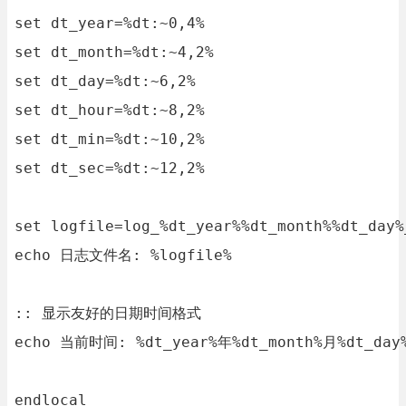
set dt_year=%dt:~0,4%

set dt_month=%dt:~4,2%

set dt_day=%dt:~6,2%

set dt_hour=%dt:~8,2%

set dt_min=%dt:~10,2%

set dt_sec=%dt:~12,2%

set logfile=log_%dt_year%%dt_month%%dt_day%
echo 日志文件名: %logfile%

:: 显示友好的日期时间格式

echo 当前时间: %dt_year%年%dt_month%月%dt_day%
endlocal