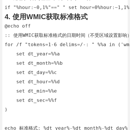
if "%hour:~0,1%"==" " set hour=0%hour:~1,1%
4. 使用WMIC获取标准格式
@echo off

:: 使用WMIC获取标准格式的日期时间（不受区域设置影响）
for /f "tokens=1-6 delims=/-: " %%a in ('wm
    set dt_year=%%a

    set dt_month=%%b

    set dt_day=%%c

    set dt_hour=%%d

    set dt_min=%%e

    set dt_sec=%%f

)

echo 标准格式: %dt_year%-%dt_month%-%dt_day% 