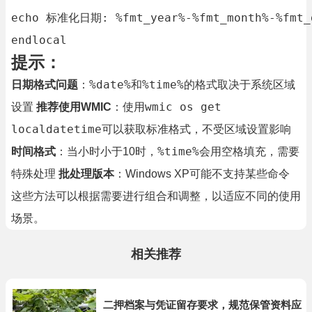
echo 标准化日期: %fmt_year%-%fmt_month%-%fmt_d
endlocal
提示：
%date%
%time%
日期格式问题
：
和
的格式取决于系统区域
wmic os get
设置
推荐使用WMIC
：使用
localdatetime
可以获取标准格式，不受区域设置影响
%time%
时间格式
：当小时小于10时，
会用空格填充，需要
特殊处理
批处理版本
：Windows XP可能不支持某些命令
这些方法可以根据需要进行组合和调整，以适应不同的使用
场景。
相关推荐
二押档案与凭证留存要求，规范保管资料应