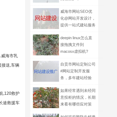
威海市网站SEO优
化@网站开发设计，
提供一站式建站服务
deepin linux怎么直
接拖拽文件到
macosx虚拟机?
.威海市乳
自贡市网站定制公司
援接送,车辆
#网站定制开发服
务，多年建站经验
如果经常遇到未经同
,120救护
意投柜的情况，长期
.长途救援车
来看有哪些应对策
略？
如何提前预防生鲜类