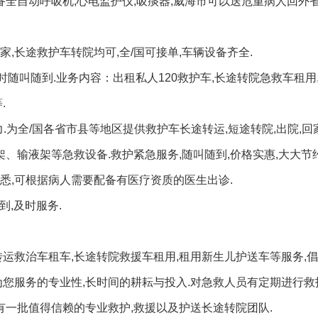
备全自动呼吸机,心电监护仪,吸痰器,威海市可以送危重病人回外
,长途救护车转院均可,全/国可接单,车辆设备齐全.
时随叫随到.业务内容：出租私人120救护车,长途转院急救车租用
.
.为全/国各省市县等地区提供救护车长途转运,短途转院,出院,回
架、输液架等急救设备.救护紧急服务,随叫随到,价格实惠,大大节
悉,可根据病人需要配备有医疗资质的医生出诊.
到,及时服务.
转运救治车租车,长途转院救援车租用,租用新生儿护送车等服务,
为您服务的专业性,长时间的耕耘与投入.对急救人员有定期进行
有一批值得信赖的专业救护,救援以及护送长途转院团队.