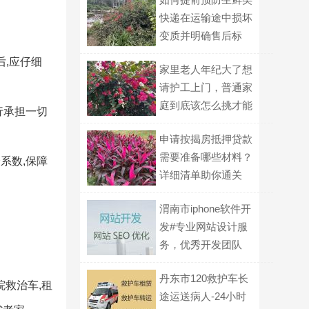
快递在运输途中损坏
变质并明确售后标
准？
后,应仔细
家里老人年纪大了想
请护工上门，普通家
庭到底该怎么挑才能
行承担一切
不踩坑？
申请按揭房抵押贷款
需要准备哪些材料？
系数,保障
详细清单助你通关
渭南市iphone软件开
发#专业网站设计服
务，优秀开发团队
丹东市120救护车长
院救治车,租
途运送病人-24小时