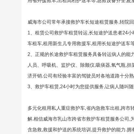
用省外援救车,出租高档护送车等.急救设备齐全,配
威海市公司常年承接救护车长短途租赁服务,转院回家
1、租赁公司救护车租赁转运,长短途护送患者24小
车租车,租用新生儿专用救援车,租用长短途护送车等
2、正规的长途救护车租赁服务具备转运病人的能力
人员、呼吸机、监护仪、除颤仪,吸痰器,氧气瓶,担
济开销.公司有经验丰富的驾驶员对各地道路十分熟
3、救护车租赁,24小时为您提供服务,让病人随叫随
多元化租用私人重症救护车,省内急救车出租,跨市
解.相信威海市乳山市跨省市救护车租赁服务公司,
含急救,救援和护送的系统培训,提升救护的能力.拥