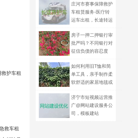
庄河市赛事保障救护
车租赁服务-医疗转
运车出租，长途转运
回家
房子一押二押银行审
批严吗？不同银行对
征信负债的容忍度
如何利用旧T恤和简
用救护车租
单工具，亲手制作柔
软舒适的家居地毯或
地垫？
济宁市短视频运营推
广@网站建设服务公
司，模板建站
急救车租