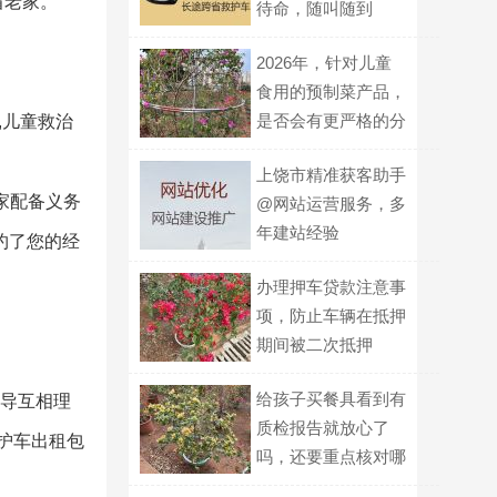
省老家。
待命，随叫随到
2026年，针对儿童
食用的预制菜产品，
是否会有更严格的分
,儿童救治
级标识要求？
上饶市精准获客助手
家配备义务
@网站运营服务，多
年建站经验
约了您的经
办理押车贷款注意事
项，防止车辆在抵押
期间被二次抵押
给孩子买餐具看到有
倡导互相理
质检报告就放心了
救护车出租包
吗，还要重点核对哪
几项信息？