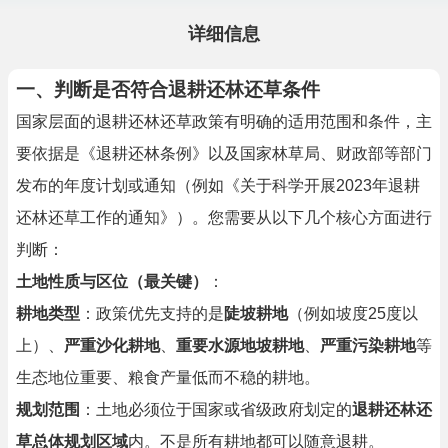
详细信息
一、判断是否符合退耕还林还草条件
国家层面的退耕还林还草政策有明确的适用范围和条件，主
要依据是《退耕还林条例》以及国家林草局、财政部等部门
发布的年度计划或通知（例如《关于科学开展2023年退耕
还林还草工作的通知》）。您需要从以下几个核心方面进行
判断：
土地性质与区位（最关键）
：
耕地类型
：政策优先支持的是
陡坡耕地
（例如坡度25度以
上）、
严重沙化耕地
、
重要水源地坡耕地
、
严重污染耕地
等
生态地位重要、粮食产量低而不稳的耕地。
规划范围
：土地必须位于国家或省级政府划定的
退耕还林还
草总体规划区域
内。不是所有耕地都可以随意退耕。