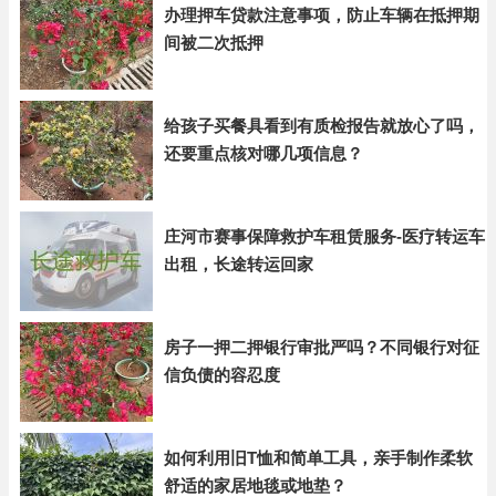
办理押车贷款注意事项，防止车辆在抵押期
间被二次抵押
给孩子买餐具看到有质检报告就放心了吗，
还要重点核对哪几项信息？
庄河市赛事保障救护车租赁服务-医疗转运车
出租，长途转运回家
房子一押二押银行审批严吗？不同银行对征
信负债的容忍度
如何利用旧T恤和简单工具，亲手制作柔软
舒适的家居地毯或地垫？