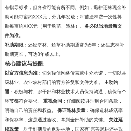
有指导标准，但各省可能有所不同。例如，退耕还林现金补
助可能每亩约XXX元，分几年发放；种苗造林费一次性补
助每亩约XXX元（用于购苗、造林）。
务必以当地最新文
件为准。
补助期限
：还经济林、还草补助期通常为5年；还生态林补
助期更长，可达8年或以上。
核心建议与提醒
以官方信息为准
：切勿轻信网络传言或中介承诺，一切以县
级林业、农业农村部门的官方答复和文件为准。
主动沟
通
：积极与村、乡干部和林业技术人员保持沟通，确保每个
环节都符合要求。
重视合同
：仔细阅读并理解合同条款，
明确自己的责任和权益。
保证造林质量
：确保造林成活率
和保存率，这是通过验收、拿到全部补助的关键。
关注延
续政策
：对于到期后的退耕林地，国家有“完善退耕还林政