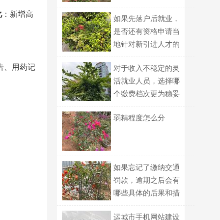
些不可替代的作用？
化
：新增高
如果先落户后就业，
是否还有资格申请当
地针对新引进人才的
一次性生活补贴？
告、用药记
对于收入不稳定的灵
活就业人员，选择哪
个缴费档次更为稳妥
和划算？
弱精程度怎么分
如果忘记了缴纳交通
罚款，逾期之后会有
哪些具体的后果和措
施？
运城市手机网站建设