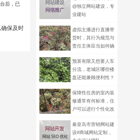
台后，已
@独立网站建设，专
业建站
以确保及时
虚拟主播进行直播带
货时，其行为规范与
责任主体应当如何确
定？
预算有限又想要人车
分流，老城区哪些楼
盘还能兼顾便利性？
保障性住房的室内装
修通常有何标准，住
户可以进行个性化改
造的界限在哪？
秦皇岛市营销网站建
设#商城网站定制，