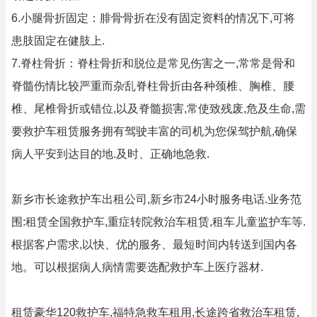
6.小腿骨折固定：腓骨骨折在没有固定资料的情况下,可将
患肢固定在健肢上.
7.脊柱骨折：脊柱骨折和脱位是常见伤害之一,常常是骨和
脊髓伤情比较严重而杂乱脊柱骨折由各种颈椎、胸椎、腰
椎、尾椎骨折或错位,以及脊髓损害,常使致残废,危及生命,需
要救护车租赁服务拥有驾驶丰富的司机为您保驾护航,确保
病人平安到达目的地.及时、正确地急救.
新乡市长途救护车出租公司,新乡市24小时服务电话.业务范
围:租赁全国救护车,重症转院救治车租赁,租车儿童监护车等.
根据客户需求,以快、优的服务、最短时间内转送到国内各
地。可以根据病人病情需要选配救护车上医疗器材.
租赁豪华120救护车,福特急救车租用,长途跨省救治车租赁,