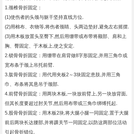
1.颈椎骨折固定：
(1)使伤者的头颈与躯干坚持直线方位.
(2)用棉布、衣物等,将伤者颈睛、头两边垫好,避免左右摇摆.
(3)用木板放置头至臀下,然后用绷带或布带将额部、肩和上
胸、臀固定、于木板上,使之安定.
2.锁骨骨折固定：用绷带在肩背做8字形固定,并用三角巾或
宽布条于颈上吊托前臂.
3.肱骨骨折固定：用代用夹板2～3块固定患肢,并用三角
巾、布条将其悬吊于颈部.
4.前臂骨折固定：用两块木板,一块放前臂上,另一块放背面,
但其长度要超过肘关节,然后用布带或三角巾绑缚托起.
5.股骨骨折固定：用木板2块,将大腿小腿一同固定.置于大腿
前后两块长达腰部,并将踝关节一同固定,以防这两部位活动
引起骨折错位.