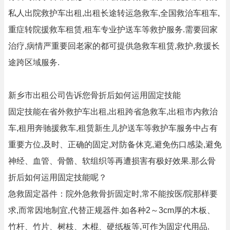
私人出院救护车出租,出租长途转运急救车,全国救治车租车,
重症转院援救车租赁,租车专业护送车等救护服务.需要回家
治疗,病情严重要回老家的都可提供急救车租赁,救护,救援长
途跨区域服务.
新乡市出租公司告诉您骨折后如何运用固定技能
固定技能在省外救护车出租,出租跨省急救车,出租市内救治
车,租用奔驰援救车,租赁新生儿护送车等救护车服务中占有
重要方位,及时、正确的固定,对防备休克,避免伤口感染,避免
神经、血管、骨骼、软组织等再遭损害有极好效果.那么骨
折后如何运用固定技能呢？
急救固定器件：院外急救骨折固定时,常不能按医/院那样要
求,而常因地制宜,代替正规器件.如各种2～3cm厚的木板、
竹杆、竹片、树枝、木棍、硬纸板等,可作为固定代用品.