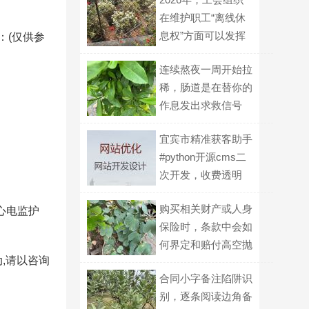
在维护职工“离线休
息权”方面可以发挥
：(仅供参
什么作用？
连续熬夜一周开始拉
稀，肠道是在替你的
作息发出求救信号
吗？
宜宾市精准获客助手
#python开源cms二
次开发，收费透明
购买相关财产或人身
心电监护
保险时，条款中会如
何界定和赔付高空抛
,请以咨询
物导致的损失？
合同小字备注陷阱识
别，逐条阅读边角备