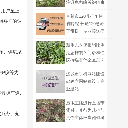
注避免忽略关键约束
用户至上,
阜新市120救护车跨
获得客户的认
省转院-长途120急救
车租赁，专业接送病
人
新生儿医保报销比例
架床、供氧系
是怎样的？门诊和住
院待遇有什么区别？
监护仪等为
运城市手机网站建设
@独立网站建设，专
业建站
救援车道,
虚拟主播进行直播带
货时，其行为规范与
的服务、短
责任主体应当如何确
定？