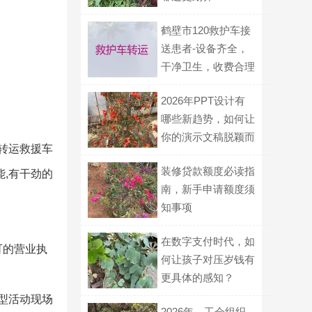
鹤壁市120救护车接
送患者-设备齐全，
干净卫生，收费合理
2026年PPT设计有
哪些新趋势，如何让
你的演示文稿脱颖而
,转运救援车
出？
装修贷款额度必读指
能,有干劲的
南，新手申请额度须
知事项
在数字支付时代，如
可的营业执
何让孩子对压岁钱有
更具体的感知？
型活动现场
2026年，工会组织