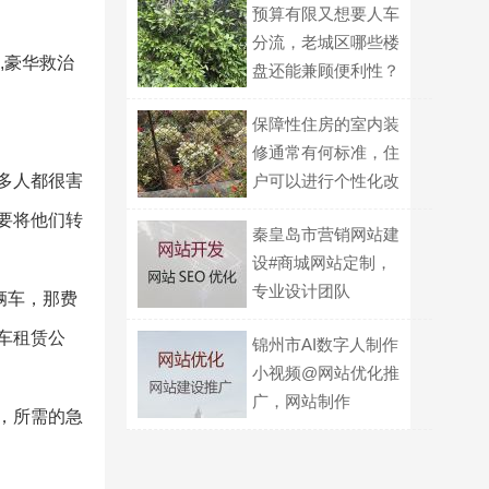
预算有限又想要人车
分流，老城区哪些楼
,豪华救治
盘还能兼顾便利性？
保障性住房的室内装
修通常有何标准，住
多人都很害
户可以进行个性化改
造的界限在哪？
要将他们转
秦皇岛市营销网站建
设#商城网站定制，
专业设计团队
辆车，那费
车租赁公
锦州市AI数字人制作
小视频@网站优化推
广，网站制作
，所需的急