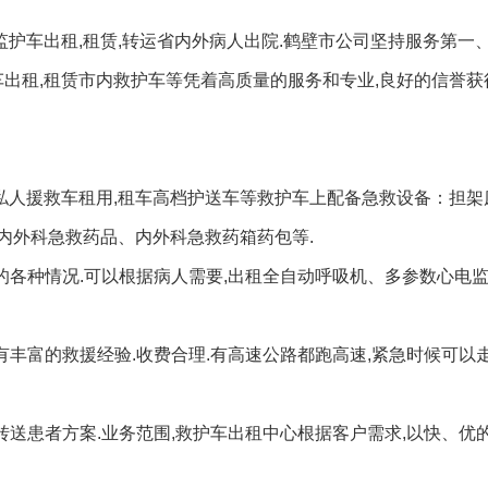
监护车出租,租赁,转运省内外病人出院.鹤壁市公司坚持服务第一、
车出租,租赁市内救护车等凭着高质量的服务和专业,良好的信誉
,私人援救车租用,租车高档护送车等救护车上配备急救设备：担
内外科急救药品、内外科急救药箱药包等.
的各种情况.可以根据病人需要,出租全自动呼吸机、多参数心电
有丰富的救援经验.收费合理.有高速公路都跑高速,紧急时候可以走
转送患者方案.业务范围,救护车出租中心根据客户需求,以快、优