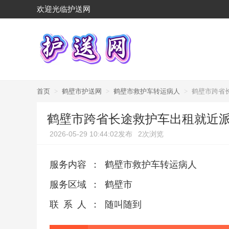
欢迎光临护送网
首页
>
鹤壁市护送网
>
鹤壁市救护车转运病人
>
鹤壁市跨省
鹤壁市跨省长途救护车出租就近派
2026-05-29 10:44:02发布
2次浏览
服务内容
：
鹤壁市救护车转运病人
服务区域
：
鹤壁市
联系人
：
随叫随到