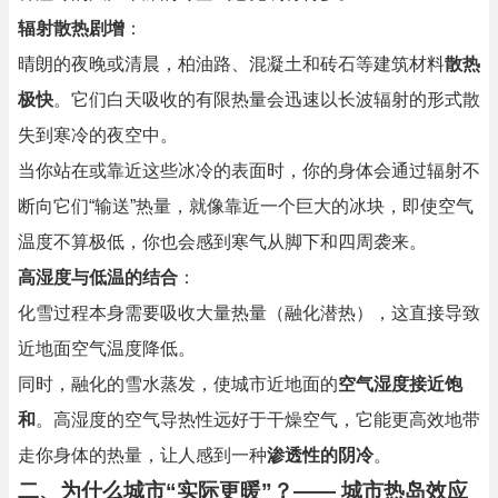
辐射散热剧增
：
晴朗的夜晚或清晨，柏油路、混凝土和砖石等建筑材料
散热
极快
。它们白天吸收的有限热量会迅速以长波辐射的形式散
失到寒冷的夜空中。
当你站在或靠近这些冰冷的表面时，你的身体会通过辐射不
断向它们“输送”热量，就像靠近一个巨大的冰块，即使空气
温度不算极低，你也会感到寒气从脚下和四周袭来。
高湿度与低温的结合
：
化雪过程本身需要吸收大量热量（融化潜热），这直接导致
近地面空气温度降低。
同时，融化的雪水蒸发，使城市近地面的
空气湿度接近饱
和
。高湿度的空气导热性远好于干燥空气，它能更高效地带
走你身体的热量，让人感到一种
渗透性的阴冷
。
二、为什么城市“实际更暖”？—— 城市热岛效应