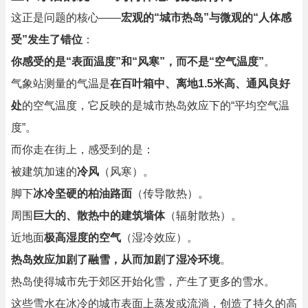
这正是问题的核心——
宏观的“城市热岛”与微观的“人体感
受”发生了错位
：
你感受的是“表面温度”和“风寒”，而不是“空气温度”
。
气象站测量的气温是
在百叶箱中、离地1.5米高、通风良好
处
的空气温度，它反映的是城市热岛效应下的“平均空气温
度”。
而你走在街上，感受到的是：
被建筑加速的
冷风
（风寒）。
脚下
冰冷坚硬的柏油路面
（传导散热）。
周围
巨大的、散热中的建筑墙体
（辐射散热）。
近地面
极高湿度的空气
（湿冷效应）。
热岛效应加剧了融雪，从而加剧了湿冷环境
。
热岛使得城市先于郊区开始化雪，产生了更多的雪水。
这些雪水在冰冷的城市表面上蒸发或流淌，创造了持久的高