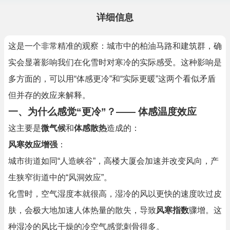
详细信息
这是一个非常精准的观察：城市中的柏油马路和建筑群，确
实会显著影响我们在化雪时对寒冷的实际感受。这种影响是
多方面的，可以用“体感更冷”和“实际更暖”这两个看似矛盾
但并存的效应来解释。
一、为什么感觉“更冷”？—— 体感温度效应
这主要是
微气候
和
体感散热
造成的：
风寒效应增强
：
城市街道如同“人造峡谷”，高楼大厦会加速并改变风向，产
生狭窄街道中的“风洞效应”。
化雪时，空气湿度本就很高，湿冷的风以更快的速度吹过皮
肤，会极大地加速人体热量的散失，导致
风寒指数
骤增。这
种湿冷的风比干燥的冷空气感觉刺骨得多。