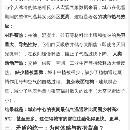
与个人冰冷的体感相反，从宏观气象数据来看，城市在化雪
期间的整体气温其实比郊区
更高
。这就是著名的
城市热岛效
应
：
材料蓄热
：柏油、混凝土、砖石等材料比土壤和植被的
热容
量大、导热性好
。它们白天吸收并储存太阳能（即使冬天阳
光微弱），在夜间缓慢释放，阻止了气温过快下降。
人类
活动产热
：交通、供暖、空调、工业生产等持续释放大量废
热。
缺少植被蒸腾
：城市中植被稀少，缺少了植物通过蒸
腾作用冷却空气的自然过程。
复杂表面结构
：建筑群密
集，减少了地表热量向夜空辐射散失的效率（天空视野因子
小）。
结果就是：城市中心的夜间最低气温通常比周围乡村高2-
5℃，甚至更多。这使得城市的雪往往融化得更快、更早。
三、矛盾的统一：为何体感与数据背离？