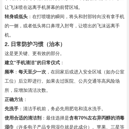
让飞沫喷在远离手机屏幕的前臂区域。
转身或低头
：在打喷嚏的瞬间，将头和肘部转向没有拿手机
的一侧，或者低头将口鼻埋入肘弯，让喷出的飞沫远离手
机。
2. 日常防护习惯（治本）
这是更关键、更有效的部分。
建立“手机清洁”的日常仪式
：
频率
：
每天至少一次
，在回家后或进入安全区域（如办公室
工位）后立即进行。如果去过医院、公共交通等高风险场
所，应增加清洁次数。
正确方法
：
先洗手
：清洁手机前，务必先用肥皂和流水洗手。
使用合适的清洁剂
：最佳选择是
含有70%左右异丙醇的消毒
湿巾
（许多电子产品专用湿巾就是此成分）。苹果、三星等