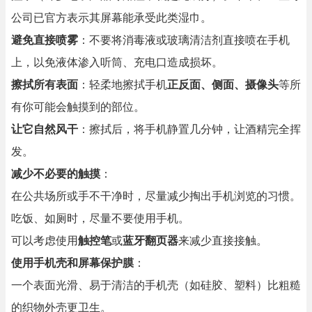
公司已官方表示其屏幕能承受此类湿巾。
避免直接喷雾
：不要将消毒液或玻璃清洁剂直接喷在手机
上，以免液体渗入听筒、充电口造成损坏。
擦拭所有表面
：轻柔地擦拭手机
正反面、侧面、摄像头
等所
有你可能会触摸到的部位。
让它自然风干
：擦拭后，将手机静置几分钟，让酒精完全挥
发。
减少不必要的触摸
：
在公共场所或手不干净时，尽量减少掏出手机浏览的习惯。
吃饭、如厕时，尽量不要使用手机。
可以考虑使用
触控笔
或
蓝牙翻页器
来减少直接接触。
使用手机壳和屏幕保护膜
：
一个表面光滑、易于清洁的手机壳（如硅胶、塑料）比粗糙
的织物外壳更卫生。