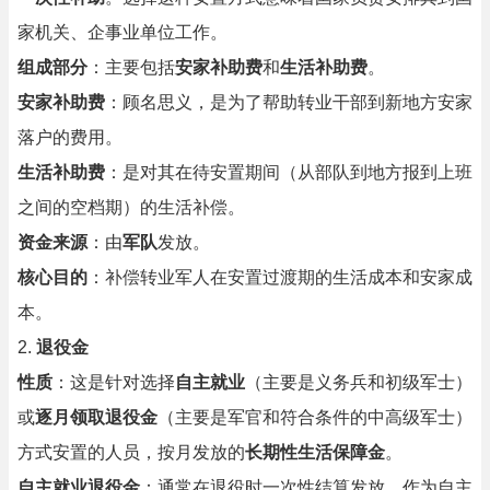
家机关、企事业单位工作。
组成部分
：主要包括
安家补助费
和
生活补助费
。
安家补助费
：顾名思义，是为了帮助转业干部到新地方安家
落户的费用。
生活补助费
：是对其在待安置期间（从部队到地方报到上班
之间的空档期）的生活补偿。
资金来源
：由
军队
发放。
核心目的
：补偿转业军人在安置过渡期的生活成本和安家成
本。
2.
退役金
性质
：这是针对选择
自主就业
（主要是义务兵和初级军士）
或
逐月领取退役金
（主要是军官和符合条件的中高级军士）
方式安置的人员，按月发放的
长期性生活保障金
。
自主就业退役金
：通常在退役时一次性结算发放，作为自主