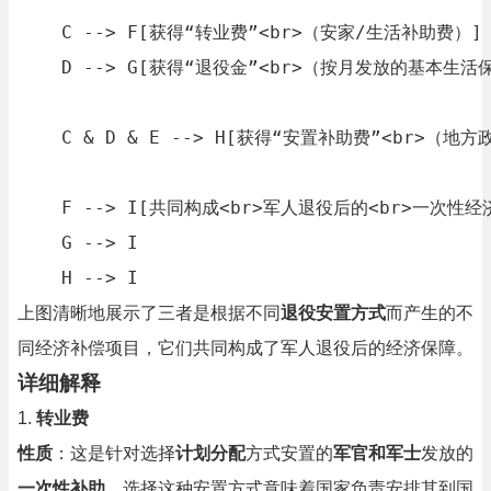
    C --> F[获得“转业费”<br>（安家/生活补助费）]

    D --> G[获得“退役金”<br>（按月发放的基本生活保
    C & D & E --> H[获得“安置补助费”<br>（地
    F --> I[共同构成<br>军人退役后的<br>一次性经
    G --> I

    H --> I
上图清晰地展示了三者是根据不同
退役安置方式
而产生的不
同经济补偿项目，它们共同构成了军人退役后的经济保障。
详细解释
1.
转业费
性质
：这是针对选择
计划分配
方式安置的
军官和军士
发放的
一次性补助
。选择这种安置方式意味着国家负责安排其到国