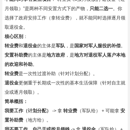
月领取）”是两种不同安置方式下的产物，
只能二选一
。你
选择了政府安排工作（拿转业费），就不能同时选择逐月领
取退役金。
核心区别
：
转业费
和
退役金
的主体是
军队
，是
国家对军人服役的补偿
。
安置补助费
的主体是
地方政府
，是
地方对退役军人落户本地
的欢迎和补助
。
转业费
是一次性过渡补助（针对计划分配）。
退役金
更侧重于长期或一次性的基本生活保障（针对自主就
业或逐月领取）。
简单概括：
我要工作（计划分配）
-> 拿
转业费
（军队给） + 可能拿
安
置补助费
（地方给）。
我不要工作，自己干或按月领钱
-> 拿
退役金
（军队给） +