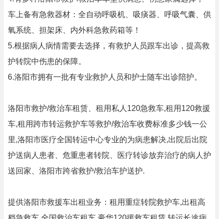
车上备有急救器材：全自动呼吸机、吸痰器、呼吸气囊、供
氧系统、担架床、内外科急救药箱等！
5.根据病人病情需要去选择，有救护人员跟车出诊，提高救
护转院中伤患的保障。
6.洛阳市拥有一批有专业救护人员和护士随车出诊陪护。
洛阳市救护/救治车租赁、租用私人120急救车,租用120救援
车,租用跨市转运救护车等救护/救治车收费标准多少钱一公
里,洛阳市医疗全国转运中心专业的为病患解决,出院后出院
护送病人患者、危重患者转院、医疗转诊放弃治疗的病人护
送回家、洛阳市跨省救护/救治车护送护.
提供洛阳市救援车出租业务：租用重症转院救护车,出租高
档急救车,全国救治车租车,豪华120援救车租赁,转运长途病