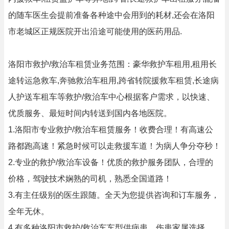
的随车医生会提前准备各种途中会用到的耗材,还会在洛阳
市老城区正规医院开出沿途可能使用的医药用品.
洛阳市救护/救治车租赁业务范围：豪华救护车租用,租用长
途转运急救车,奔驰救治车租用,跨省转院援救车租赁,长途病
人护送车租车等救护/救治车中心根据客户需求，以快速、
优质服务、最短时间内转送到国内各地医院。
1.洛阳市专业救护/救治车租赁服务！收费合理！有高速公
路都跑高速！紧急时候可以走救援车道！为病人争分夺秒！
2.专业的救护/救治车设备！优质的救护服务团队，合理的
价格，驾驶技术娴熟的司机，熟悉全国道路！
3.有主任级别的医生跟随。全天为您提供咨询和订车服务，
全年无休。
4.有多种洛阳市救护/救治车车型供病患、伤患家属选择，