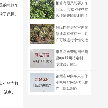
预算有限又想要人车
足的急救车
分流，老城区哪些楼
轻了负担。
盘还能兼顾便利性？
保障性住房的室内装
修通常有何标准，住
户可以进行个性化改
造的界限在哪？
秦皇岛市营销网站建
设#商城网站定制，
专业设计团队
锦州市AI数字人制作
小视频@网站优化推
,出租省内救
广，网站制作
求、缺点、