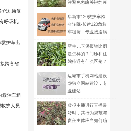
注避免忽略关键约束
护送,康复
阜新市120救护车跨
有呼吸机,
省转院-长途120急救
车租赁，专业接送病
人
等救护车出
新生儿医保报销比例
是怎样的？门诊和住
院待遇有什么区别？
承接跨各省
运城市手机网站建设
@独立网站建设，专
业建站
内救治车租
虚拟主播进行直播带
强救护人员
货时，其行为规范与
责任主体应当如何确
定？