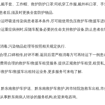
,戴手套、工作帽、救护防护口罩;司机穿工作服,戴外科口罩、手
者后,须及时更换全套防护物品.
转运呼吸道传染病患者基本条件,尽可能使用负压救护车/救援车进
转运重症病例时,应随车配备必要的生命支持救护设备,防止患者
消毒,污染物品处理等按照相关规定执行.
费合理,口碑相传,好评不断.返回后需严格消毒方可再转运下一例患者
费用合理的救护车/救援车租赁服务.提供正规救护车租赁,租赁私
救护车/救援车出租转运业务,更多服务可来电了解.
、黔东南救护车护送、黔东南救护车救护,跨市转院急救车出租,
从事黔东南病人转诊的服务机构,欢迎来电咨询。