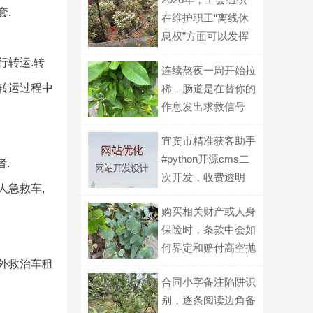
套.
在维护职工“离线休
息权”方面可以发挥
什么作用？
行转运.转
连续熬夜一周开始拉
在转运过程中
稀，肠道是在替你的
作息发出求救信号
吗？
宜宾市精准获客助手
#python开源cms二
.
次开发，收费透明
人急救车,
购买相关财产或人身
保险时，条款中会如
何界定和赔付高空抛
市外救治车租
物导致的损失？
合同小字备注陷阱识
别，逐条阅读边角备