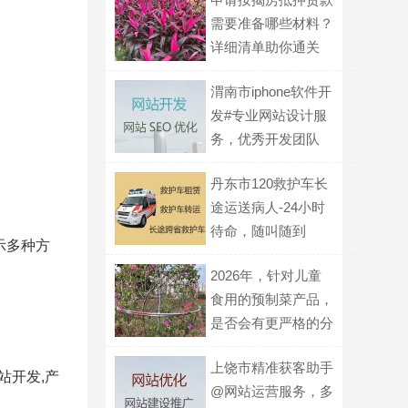
需要准备哪些材料？
详细清单助你通关
渭南市iphone软件开
发#专业网站设计服
务，优秀开发团队
丹东市120救护车长
途运送病人-24小时
待命，随叫随到
示多种方
2026年，针对儿童
食用的预制菜产品，
是否会有更严格的分
级标识要求？
上饶市精准获客助手
站开发,产
@网站运营服务，多