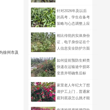
针对2026年及以后
的高考，学生在备考
策略与心态调整上应
有何新认识？
相比传统的实体身份
证，电子身份证在个
人信息安全防护方面
,为徐州市及
做了哪些加强？
如何提前预防生鲜类
快递在运输途中损坏
变质并明确售后标
准？
家里老人年纪大了想
请护工上门，普通家
庭到底该怎么挑才能
不踩坑？
申请按揭房抵押贷款