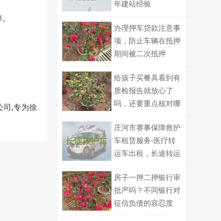
年建站经验
率。
办理押车贷款注意事
项，防止车辆在抵押
期间被二次抵押
给孩子买餐具看到有
质检报告就放心了
吗，还要重点核对哪
公司,专为徐
几项信息？
庄河市赛事保障救护
车租赁服务-医疗转
运车出租，长途转运
回家
房子一押二押银行审
批严吗？不同银行对
征信负债的容忍度