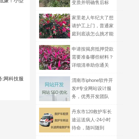
低廉！小型
变质并明确售后标
准？
家里老人年纪大了想
请护工上门，普通家
庭到底该怎么挑才能
不踩坑？
申请按揭房抵押贷款
需要准备哪些材料？
详细清单助你通关
务;网科技服
渭南市iphone软件开
发#专业网站设计服
务，优秀开发团队
丹东市120救护车长
途运送病人-24小时
待命，随叫随到