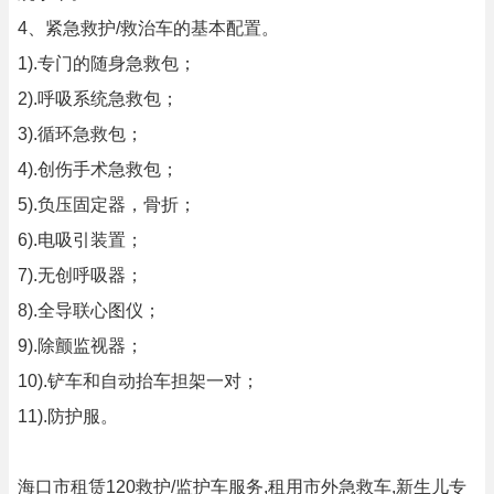
4、紧急救护/救治车的基本配置。
1).专门的随身急救包；
2).呼吸系统急救包；
3).循环急救包；
4).创伤手术急救包；
5).负压固定器，骨折；
6).电吸引装置；
7).无创呼吸器；
8).全导联心图仪；
9).除颤监视器；
10).铲车和自动抬车担架一对；
11).防护服。
海口市租赁120救护/监护车服务,租用市外急救车,新生儿专