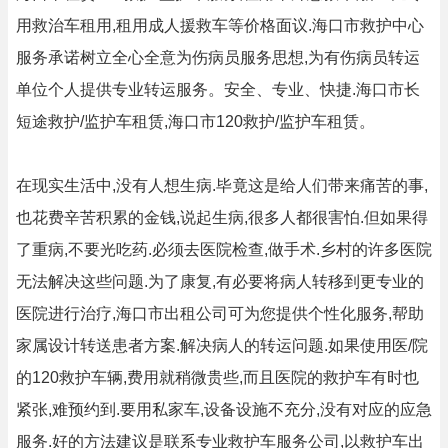
用救治车租用,租用成人援救车等价格面议.海口市救护中心
服务承诺树立全心全意为伤病员服务思想,为有伤病员转运
单位个人提供专业转运服务。安全、专业、快捷.海口市长
短途救护/监护车租赁,海口市120救护/监护车租赁。
在现实生活中,没有人想生病.毕竟这是给人们带来痛苦的事,
也花费辛苦积累的金钱,说起生病,很多人都很害怕.但如果得
了重病,不要光吃药.必须去医院检查,做手术.乡村的许多医院
无法解决这些问题.为了康复,有必要将病人转移到更专业的
医院进行治疗,海口市出租公司可为您提供个性化服务,帮助
家属设计转送患者方案.解决病人的转运问题.如果使用医/院
的120救护车辆,费用就稍微贵些,而且医院的救护车有时也
紧张,难预约到.要用私家车,设备设施不充分,没有对应的应急
服务.好的方法建议是联系专业救护车服务公司,以救护车出