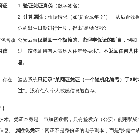
份证
1.
验证凭证真伪
（数字签名）。
2.
计算属性
：根据请求（如“是否成年？”），从后台数
你的出生日期进行计算，得出“是/否”结论。
时包含照
公安后台
仅返回一个极简的、密码学保证的断言
，例如
份信
过，该凭证持有人满足入住年龄要求”。
不返回任何具体
息
。
，存在
酒店系统
只记录“某网证凭证（一个随机化编号）于X时
过”
。没有任何个人敏感信息被留存。
？）
技术。凭证本身是一串加密数据，只有签发方（公安）能用私钥
信息。
属性化凭证
：网证不是身份证的电子副本，而是“按需生