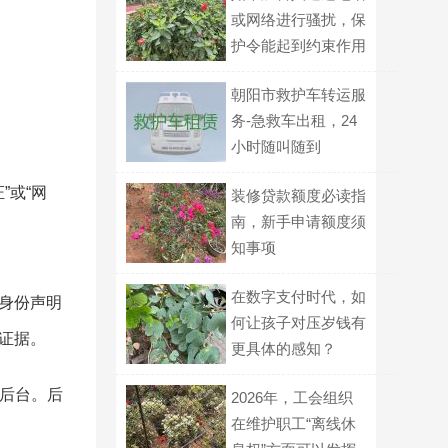
或网络进行骚扰，保
护令能起到约束作用
吗？
朝阳市救护车转运服
务-急救车出租，24
小时随叫随到
”或“网
装修贷款额度必读指
南，新手申请额度须
知事项
在数字支付时代，如
身份声明
何让孩子对压岁钱有
证据。
更具体的感知？
安后台。后
2026年，工会组织
在维护职工“离线休