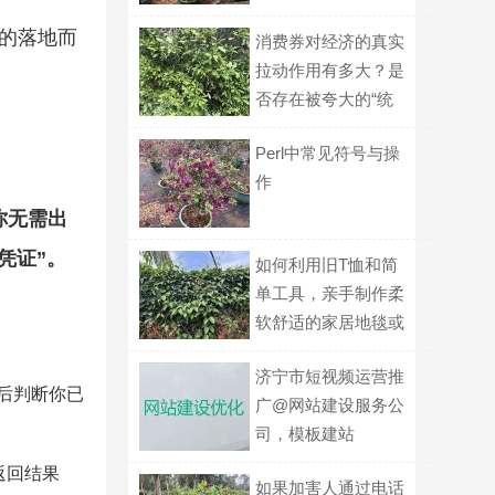
料？
中的落地而
消费券对经济的真实
拉动作用有多大？是
否存在被夸大的“统
计幻觉”？
Perl中常见符号与操
作
你无需出
凭证”。
如何利用旧T恤和简
单工具，亲手制作柔
软舒适的家居地毯或
地垫？
济宁市短视频运营推
后判断你已
广@网站建设服务公
司，模板建站
返回结果
如果加害人通过电话