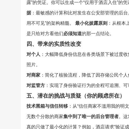
露”的凭证。你可以生成一个“仅用于酒店入住”的
据
：最敏感的计算和比对发生在公安部管理的后台
用不可见”的架构精髓。
最小化披露原则
：从根本
是只给对方看他们
必须知道
的那一点结论。
四、带来的实质性改变
对个人
：大幅降低身份信息在各类场景下被过度收
照片。
对商家
：简化了核验流程，降低了因存储公民个人
对监管方
：实现了身份验证行为的全程可追溯、可
五、潜在的挑战与质疑（你的顾虑所在）
技术黑箱与信任转移
：从“信任商家不滥用我的明文
无数个分散的商家
集中到了唯一的后台管理者
。这
真的只做了最小化的计算？例如，酒店请求“验证