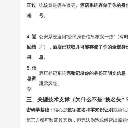
证过
统核查是否在逃等。
酒店系统存储了你的身
程
号
。
4. 返
公安系统返回“公民身份信息核实一致”（有
回结
片），
酒店已获取并可能存储了你的全部身
果
息
。
5. 信
酒店登记系统
完整记录你的身份证明文信息
息留
泄露风险。
存
三、关键技术支撑（为什么不是“换名头”
密码学基础
：核心是
数字签名
和
零知识证明
或类似
第三方都可验证其真伪，但无法伪造或解密出原始