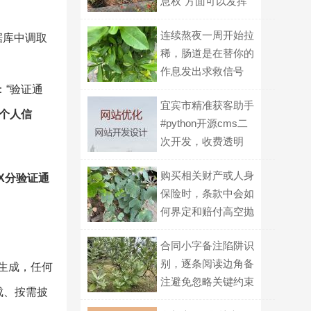
息权”方面可以发挥
什么作用？
连续熬夜一周开始拉
据库中调取
稀，肠道是在替你的
作息发出求救信号
：“验证通
吗？
宜宾市精准获客助手
个人信
#python开源cms二
次开发，收费透明
购买相关财产或人身
X分验证通
保险时，条款中会如
何界定和赔付高空抛
物导致的损失？
合同小字备注陷阱识
别，逐条阅读边角备
生成，任何
注避免忽略关键约束
成、按需披