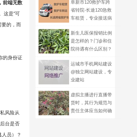
阜新市120救护车跨
，前端无数
省转院-长途120急救
。这是“可
车租赁，专业接送病
需要的，而
人
新生儿医保报销比例
是怎样的？门诊和住
院待遇有什么区别？
你的身份证
运城市手机网站建设
@独立网站建设，专
业建站
虚拟主播进行直播带
货时，其行为规范与
责任主体应当如何确
隐私风险从
定？
后台是否
逃人员）？