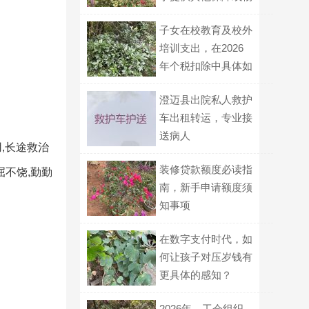
资？
子女在校教育及校外
培训支出，在2026
年个税扣除中具体如
何区分与填报？
澄迈县出院私人救护
车出租转运，专业接
送病人
,长途救治
装修贷款额度必读指
屈不饶,勤勤
南，新手申请额度须
知事项
在数字支付时代，如
何让孩子对压岁钱有
更具体的感知？
2026年，工会组织