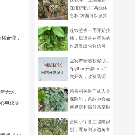
在维护职工“离线休
息权”方面可以发挥
什么作用？
连续熬夜一周开始拉
价格合理，
稀，肠道是在替你的
作息发出求救信号
吗？
宜宾市精准获客助手
#python开源cms二
次开发，收费透明
购买相关财产或人身
全年无休。
保险时，条款中会如
数心电仪等
何界定和赔付高空抛
物导致的损失？
合同小字备注陷阱识
别，逐条阅读边角备