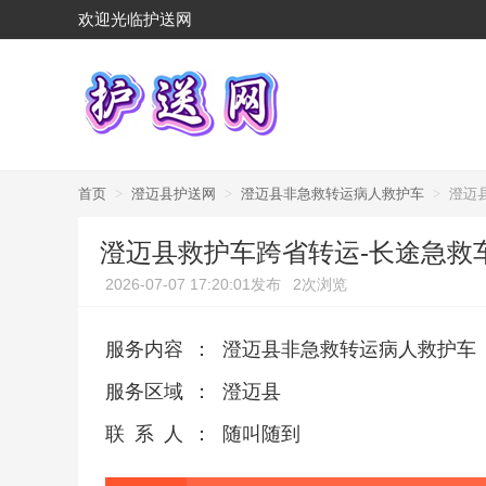
欢迎光临护送网
首页
>
澄迈县护送网
>
澄迈县非急救转运病人救护车
>
澄迈
澄迈县救护车跨省转运-长途急救
2026-07-07 17:20:01发布
2次浏览
服务内容
：
澄迈县非急救转运病人救护车
服务区域
：
澄迈县
联系人
：
随叫随到