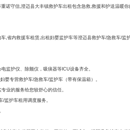
等重诺守信,澄迈县大丰镇救护车出租包含急救,救援和护送温暖你
车,省内救援车租赁,出租妇婴监护车等澄迈县救护车/急救车/监
。
电监护仪、除颤仪，吸痰器等ICU设备齐全。
、妇婴专营救护车/急救车/监护车（带有保温箱）。
实专业的服务给您较舒心的信任。
车/监护车租用调度服务。
。