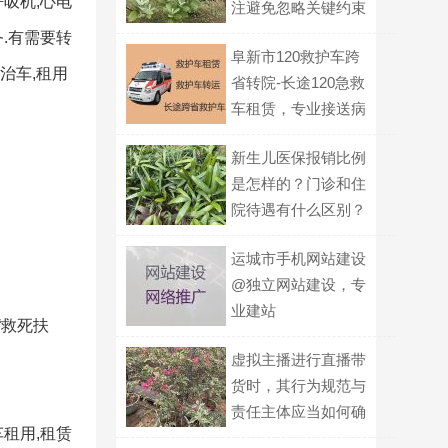
吸机,心电
注避免忽略关键约束
.有需要转
阜新市120救护车跨
治车,租用
省转院-长途120急救
车租赁，专业接送病
人
新生儿医保报销比例
是怎样的？门诊和住
院待遇有什么区别？
运城市手机网站建设
@独立网站建设，专
业建站
“救死扶
虚拟主播进行直播带
货时，其行为规范与
责任主体应当如何确
租用,租赁
定？