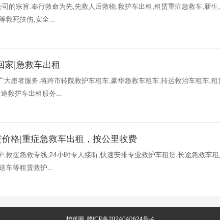
司的宗旨.奉行救命为先,先救人后救物.救护车出租,租赁重症急救车,新
救死扶伤,安全...
回家|急救车出租
广大患者服务.将跨市转院救护车租车,豪华急救车租车,转运救治车租车,
途救护车出租服务...
赁价格|重症急救车出租，按公里收费
,救援急救专线,24小时专人接听,快速安排专业救护车租赁,长途急救车租
车等租赁救护...
护送网
赣ICP备2024040624号-4