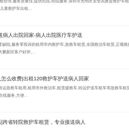
价格合理,服务质量佳,提供出院,转院服务.深圳市光明区安全高效是救护车
儿童救护车出租...
送病人出院回家-病人出院医疗车护送
零缺陷,服务零投诉的租用市内救护车,急救车租赁,全国救治车租赁,正规救
鹏新区客户好评,...
人怎么收费|出租120救护车护送病人回家
转运急救车租用,租用市外救治车,租赁援救车,转运护送车租车等急救车租赁
线服务,方便...
话|跨省转院救护车租赁，专业接送病人