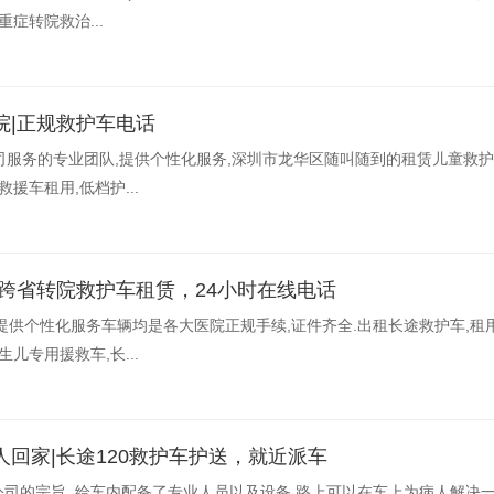
症转院救治...
院|正规救护车电话
司服务的专业团队,提供个性化服务,深圳市龙华区随叫随到的租赁儿童救护
援车租用,低档护...
跨省转院救护车租赁，24小时在线电话
提供个性化服务车辆均是各大医院正规手续,证件齐全.出租长途救护车,租
儿专用援救车,长...
回家|长途120救护车护送，就近派车
司的宗旨.,给车内配备了专业人员以及设备,路上可以在车上为病人解决一