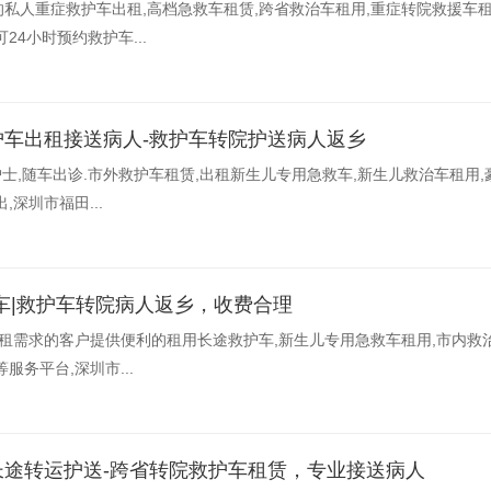
私人重症救护车出租,高档急救车租赁,跨省救治车租用,重症转院救援车租
24小时预约救护车...
护车出租接送病人-救护车转院护送病人返乡
护士,随车出诊.市外救护车租赁,出租新生儿专用急救车,新生儿救治车租用
深圳市福田...
车|救护车转院病人返乡，收费合理
出租需求的客户提供便利的租用长途救护车,新生儿专用急救车租用,市内救
服务平台,深圳市...
长途转运护送-跨省转院救护车租赁，专业接送病人