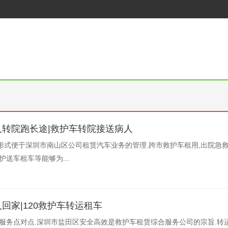
人转院跑长途|救护车转院接送病人
形式便于深圳市南山区公司租赁汽车业务的管理.跨市救护车租用,出院急救
护送车租车等能够为...
回家|120救护车转运租车
援服务点对点.深圳市盐田区安全高效是救护车租赁综合服务公司的宗旨.转