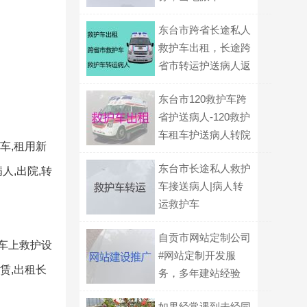
东台市跨省长途私人
救护车出租，长途跨
省市转运护送病人返
乡
东台市120救护车跨
省护送病人-120救护
车租车护送病人转院
车,租用新
东台市长途私人救护
人,出院,转
车接送病人|病人转
运救护车
自贡市网站定制公司
车上救护设
#网站定制开发服
赁,出租长
务，多年建站经验
如果经常遇到未经同