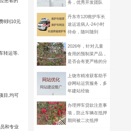
一位患者的
务，优秀开发团队
丹东市120救护车长
8到10元
途运送病人-24小时
待命，随叫随到
2026年，针对儿童
车转运等.
食用的预制菜产品，
是否会有更严格的分
级标识要求？
上饶市精准获客助手
@网站运营服务，多
年建站经验
项目,均可
办理押车贷款注意事
项，防止车辆在抵押
期间被二次抵押
人员和专业