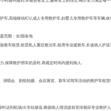
4小时随叫随到.本着患者至上,服务至上的理念.竭尽全力满足每
车,高端移动ICU,成人专用救护车,妇婴儿专用救护车等车辆,收费
盖范围：全/国各地
急救车租赁,租赁私人重症救治车,租用专业援救车,长途病人护送
力,保障救护用车的及时,再规定时间内接到病人.
、演唱会、剧组拍摄、会议展览、新车试驾等活动的救护车租赁
证按时达到机场/火车站接送,根据病人情况提前安排相应专业救护