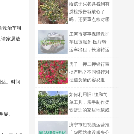
给孩子买餐具看到有
质检报告就放心了
吗，还要重点核对哪
几项信息？
童救治车租
庄河市赛事保障救护
,请家属放
车租赁服务-医疗转
运车出租，长途转运
回家
房子一押二押银行审
批严吗？不同银行对
征信负债的容忍度
到达。时间
如何利用旧T恤和简
单工具，亲手制作柔
软舒适的家居地毯或
明显。
地垫？
济宁市短视频运营推
广@网站建设服务公