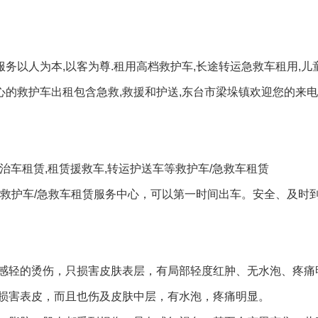
服务以人为本,以客为尊.租用高档救护车,长途转运急救车租用,儿
心的救护车出租包含急救,救援和护送,东台市梁垛镇欢迎您的来电
救治车租赁,租赁援救车,转运护送车等救护车/急救车租赁
是救护车/急救车租赁服务中心，可以第一时间出车。安全、及时
感轻的烫伤，只损害皮肤表层，有局部轻度红肿、无水泡、疼痛
损害表皮，而且也伤及皮肤中层，有水泡，疼痛明显。