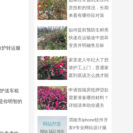
意投柜的情况，长期
来看有哪些应对策
略？
如何提前预防生鲜类
快递在运输途中损坏
变质并明确售后标
救护转运服
准？
家里老人年纪大了想
请护工上门，普通家
庭到底该怎么挑才能
不踩坑？
申请按揭房抵押贷款
人护送车租
需要准备哪些材料？
务是你明智的
详细清单助你通关
渭南市iphone软件开
发#专业网站设计服