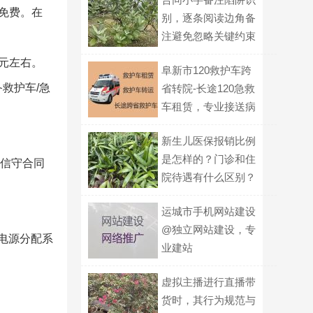
免费。在
别，逐条阅读边角备
注避免忽略关键约束
0元左右。
阜新市120救护车跨
救护车/急
省转院-长途120急救
车租赁，专业接送病
人
新生儿医保报销比例
是怎样的？门诊和住
,信守合同
院待遇有什么区别？
运城市手机网站建设
@独立网站建设，专
车电源分配系
业建站
虚拟主播进行直播带
货时，其行为规范与