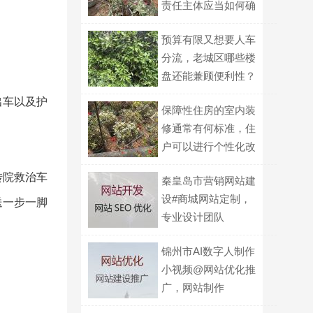
责任主体应当如何确
定？
预算有限又想要人车
分流，老城区哪些楼
盘还能兼顾便利性？
出车以及护
保障性住房的室内装
修通常有何标准，住
户可以进行个性化改
造的界限在哪？
转院救治车
秦皇岛市营销网站建
设#商城网站定制，
送一步一脚
专业设计团队
锦州市AI数字人制作
小视频@网站优化推
广，网站制作