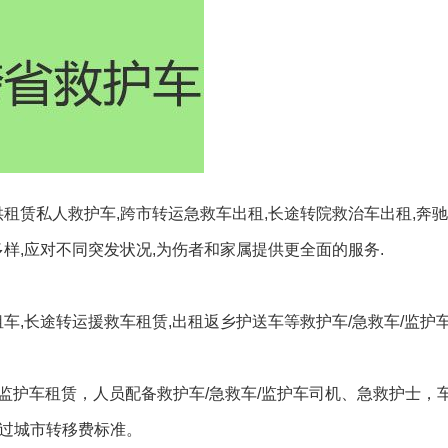
供租赁私人救护车,跨市转运急救车出租,长途转院救治车出租,奔
样,应对不同突发状况,为伤者和家属提供更全面的服务.
车,长途转运援救车租赁,出租返乡护送车等救护车/急救车/监护
/监护车租赁，人员配备救护车/急救车/监护车司机、急救护士，
超过城市转移费标准。