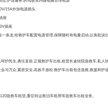
转运,护送服务.的驾驶室内微电脑管理电源
0V/15A外加电源插头
源插座
0V插座
业一条龙.给救护车配置电源管理,保障随时有电量启动.以免耽误
呵护民生,勇往直前.正规救护车出租,租赁长途转院急救车,私人
会与万众,紧抓安全,高效不放松.救护车出租包含急救,救援和护
120急救车租赁,重症转运救治车租用等急救车出租业务。