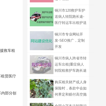
铜川市120救护车护
送病人转院跑长途-
医疗转运车出租护送
病人返乡
铜川市专业网站开
发-SEO推广，定制
开发
驰援救车租
铜川市病人跨省市转
运车出租|重症病人
转院租救护车跑长途
车租赁医疗
购买相关财产或人身
保险时，条款中会如
车内部分创
何界定和赔付高空抛
物导致的损失？
合同小字备注陷阱识