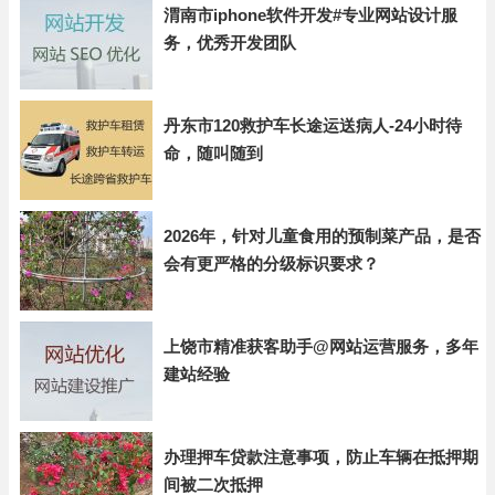
渭南市iphone软件开发#专业网站设计服
务，优秀开发团队
丹东市120救护车长途运送病人-24小时待
命，随叫随到
2026年，针对儿童食用的预制菜产品，是否
会有更严格的分级标识要求？
上饶市精准获客助手@网站运营服务，多年
建站经验
办理押车贷款注意事项，防止车辆在抵押期
间被二次抵押