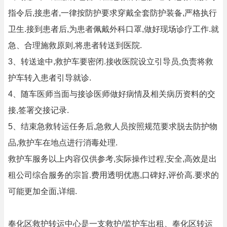
指令后,接患者,一律按防护要求穿戴全套防护装备,严格执行
卫生.接到患者后,为患者佩戴外科口罩,做好现场诊疗工作.就
急、合理施救原则,将患者转送到医院.
3、转送途中,救护车要密闭.接收医院设立引导员,负责将救
护车转入患者引导就诊.
4、随车医师当面与接诊医师做好病情及相关病历资料的交
接,签署交接记录.
5、结束急救转运任务后,急救人员按照规范要求脱去防护物
品,救护车在地点进行消毒处理.
救护车服务以上内容仅供参考,实际操作过程,安全,高效是出
租公司综合服务的宗旨.费用透明优惠,口碑好,评价高.要求的
可能更加全面,详细.
奉化区救护转运中心是一支救护/监护车出租、奉化区转运