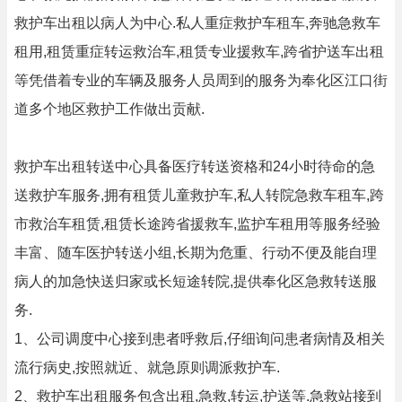
救护车出租以病人为中心.私人重症救护车租车,奔驰急救车
租用,租赁重症转运救治车,租赁专业援救车,跨省护送车出租
等凭借着专业的车辆及服务人员周到的服务为奉化区江口街
道多个地区救护工作做出贡献.
救护车出租转送中心具备医疗转送资格和24小时待命的急
送救护车服务,拥有租赁儿童救护车,私人转院急救车租车,跨
市救治车租赁,租赁长途跨省援救车,监护车租用等服务经验
丰富、随车医护转送小组,长期为危重、行动不便及能自理
病人的加急快送归家或长短途转院,提供奉化区急救转送服
务.
1、公司调度中心接到患者呼救后,仔细询问患者病情及相关
流行病史,按照就近、就急原则调派救护车.
2、救护车出租服务包含出租,急救,转运,护送等.急救站接到