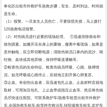
奉化区出租市外救护车急救步骤，安全、及时到达。时间就
是生命。
（1）报警。一旦发生人员伤亡，不要惊慌失措，马上拨打
120急救电话报警。
（2）对伤病员进行必要的现场处理。 ①迅速排除致命和
致伤因素。如搬开压在身上的重物，撤离中毒现场，如果是
意外触电，应立即切断电源；清除伤病员口鼻内的泥沙、呕
吐物、血块或其他异物，保持呼吸道通畅等。
②检查伤员的生命特征。检查伤病员呼吸、心跳、脉搏情
况。如无呼吸或心跳停止，应就地立刻开展心肺复苏。
③止血。有创伤出血者，应迅速包扎止血。止血材料宜就地
取材，可用加压包扎、上止血带或指压止血等。然后将伤病
员尽快送往医院。可联系救护车/急救车租赁出租市外救护
车,全国急救车租车,租赁跨市救治车,转院援救车租车,监护车