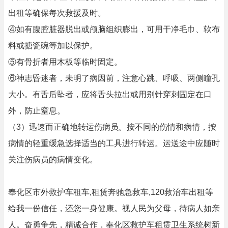
出租等确保每次救援及时。
④如有腹腔脏器脱出或颅脑组织膨出，可用干净毛巾、软布
料或搪瓷碗等加以保护。
⑤有骨折者用木板等临时固定。
⑥神志昏迷者，未明了病因前，注意心跳、呼吸、两侧瞳孔
大小。有舌后坠者，应将舌头拉出或用别针穿刺固定在口
外，防止窒息。
（3）迅速而正确地转运伤病员。按不同的伤情和病情，按
病情的轻重缓急选择适当的工具进行转运。运送途中应随时
关注伤病员的病情变化。
奉化区市外救护车租车,租赁奔驰急救车,120救治车出租等
给我一份信任，还您一身健康。视人民为父母，待病人如亲
人。奋勇争先，精诚合作，奉化区救护车租赁卫生系统树新