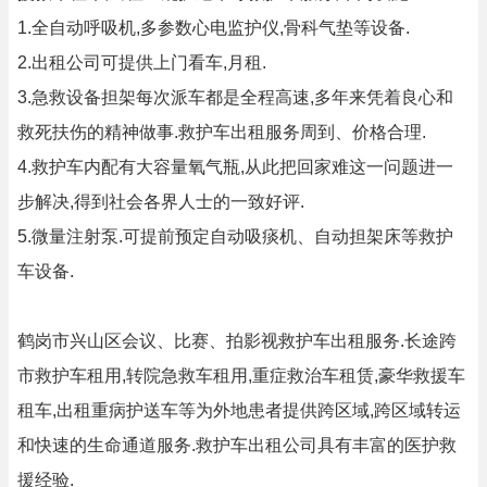
1.全自动呼吸机,多参数心电监护仪,骨科气垫等设备.
2.出租公司可提供上门看车,月租.
3.急救设备担架每次派车都是全程高速,多年来凭着良心和
救死扶伤的精神做事.救护车出租服务周到、价格合理.
4.救护车内配有大容量氧气瓶,从此把回家难这一问题进一
步解决,得到社会各界人士的一致好评.
5.微量注射泵.可提前预定自动吸痰机、自动担架床等救护
车设备.
鹤岗市兴山区会议、比赛、拍影视救护车出租服务.长途跨
市救护车租用,转院急救车租用,重症救治车租赁,豪华救援车
租车,出租重病护送车等为外地患者提供跨区域,跨区域转运
和快速的生命通道服务.救护车出租公司具有丰富的医护救
援经验.