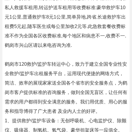
私人救援车租用,转运护送车租用等收费标准:豪华救护车10
元1公里,普通救护车8元1公里,简单异地,跨省,长途救护车出
租费5元起,随车医生或每公里加收2元等.此急救套餐收费标
准不作为全国各区收费标准,每个地区和病患不一,收费不一.
鹤岗市兴山区请以来电咨询为准.
鹤岗市120救护/监护车转运中心，致力于建立全国专业性安
全救护/监护车出租服务平台，运用现代便捷的网络方式，
简洁、效率的展现家家送全国各个省市的安全服务点，为鹤
岗市客户提供标准的咨询服务，做到全国无盲区，让任何有
需求的用户都得到安全满意的服务。我们用优质、用心的服
务和指导博得了广大患者 及业内人士的好评。
1、提供救护/监护车设备：无创呼吸机、心电监护仪、除颤
仪、吸痰器、制氧机、氧气袋、豪华担架床等一应俱全。