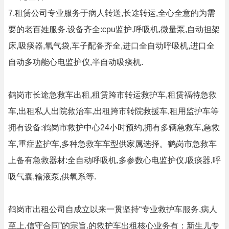
7.租赁公司专业服务于病人转送,长途转运,全心全意的为需
要的老百姓服务.设备齐全:cpu监护,呼吸机,微量泵,自动担架
床,吸痰器,氧气袋,车子配备齐全,进口全自动呼吸机,进口全
自动多功能心电监护仪,半自动吸痰机.
鹤岗市长途急救车出租,租赁跨市转运救护车,租赁福特急救
车,出租私人出院救治车,出租跨市转院救援车,租用监护车等
拥有设备:鹤岗市救护中心24小时预约,拥有多辆急救车,急救
车,重症监护车,多种急救车车型供家属选择。鹤岗市急救车
上备有急救器材:全自动呼吸机,多参数心电监护仪,吸痰器,呼
吸气囊,输液泵,供氧系等.
鹤岗市出租公司自成立以来一贯坚持“专业救护车服务,病人
至上,信守合同”的宗旨.的救护车出租核心业务有：新生儿专