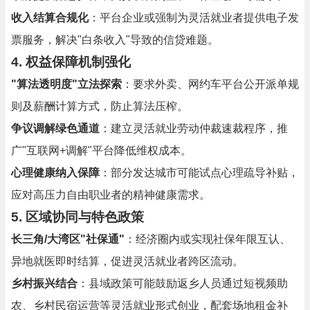
收入结算合规化
：平台企业或强制为灵活就业者提供电子发
票服务，解决"白条收入"导致的信贷难题。
4. 权益保障机制强化
"算法透明度"立法探索
：要求外卖、网约车平台公开派单规
则及薪酬计算方式，防止算法压榨。
争议调解绿色通道
：建立灵活就业劳动仲裁速裁程序，推
广"互联网+调解"平台降低维权成本。
心理健康纳入保障
：部分发达城市可能试点心理疏导补贴，
应对高压力自由职业者的精神健康需求。
5. 区域协同与特色政策
长三角/大湾区"社保通"
：经济圈内或实现社保年限互认、
异地就医即时结算，促进灵活就业者跨区流动。
乡村振兴结合
：县域政策可能鼓励返乡人员通过短视频助
农、乡村民宿运营等灵活就业形式创业，配套场地租金补