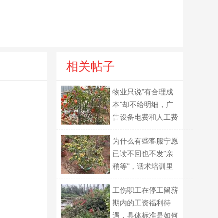
相关帖子
物业只说"有合理成
本"却不给明细，广
告设备电费和人工费
能一起扣吗？
为什么有些客服宁愿
已读不回也不发"亲
稍等"，话术培训里
藏着什么坑？
工伤职工在停工留薪
期内的工资福利待
遇，具体标准是如何