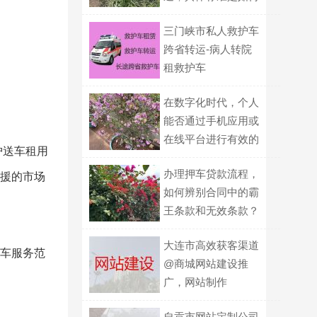
规定的？
三门峡市私人救护车
跨省转运-病人转院
租救护车
在数字化时代，个人
能否通过手机应用或
在线平台进行有效的
护送车租用
防灾模拟练习？
办理押车贷款流程，
救援的市场
如何辨别合同中的霸
王条款和无效条款？
大连市高效获客渠道
援车服务范
@商城网站建设推
广，网站制作
自贡市网站定制公司