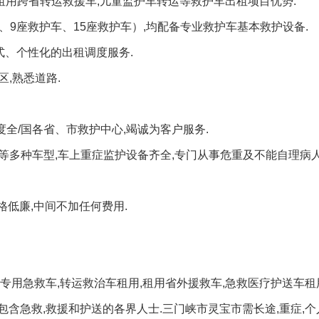
,租用跨省转运救援车,儿童监护车转运等救护车出租项目优势:
、9座救护车、15座救护车）,均配备专业救护车基本救护设备.
式、个性化的出租调度服务.
,熟悉道路.
全/国各省、市救护中心,竭诚为客户服务.
座等多种车型,车上重症监护设备齐全,专门从事危重及不能自理病
格低廉,中间不加任何费用.
专用急救车,转运救治车租用,租用省外援救车,急救医疗护送车
含急救,救援和护送的各界人士.三门峡市灵宝市需长途,重症,