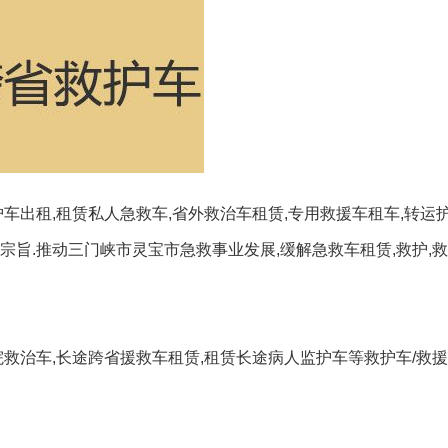
车出租,租赁私人急救车,省外救治车租赁,专用救援车租车,转运
宗旨.推动三门峡市灵宝市急救事业发展,缓解急救车租赁,救护,
院救治车,长途跨省援救车租赁,租赁长途病人监护车等救护车/救