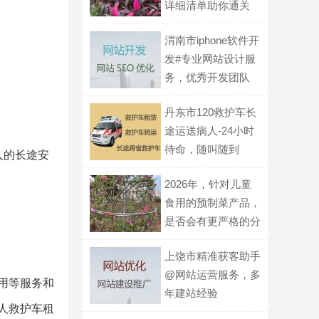
详细清单助你通关
渭南市iphone软件开
发#专业网站设计服
务，优秀开发团队
丹东市120救护车长
途运送病人-24小时
待命，随叫随到
人的长途安
2026年，针对儿童
食用的预制菜产品，
是否会有更严格的分
级标识要求？
上饶市精准获客助手
@网站运营服务，多
租用等服务和
年建站经验
个人救护车租