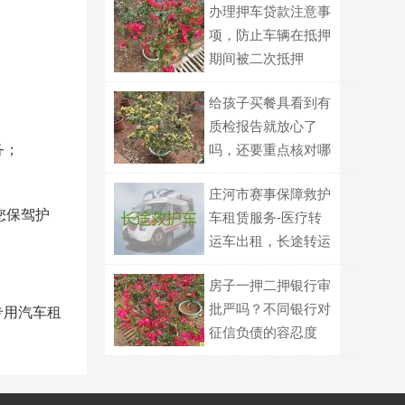
办理押车贷款注意事
项，防止车辆在抵押
期间被二次抵押
给孩子买餐具看到有
质检报告就放心了
务；
吗，还要重点核对哪
几项信息？
庄河市赛事保障救护
您保驾护
车租赁服务-医疗转
运车出租，长途转运
回家
房子一押二押银行审
批严吗？不同银行对
专用汽车租
征信负债的容忍度