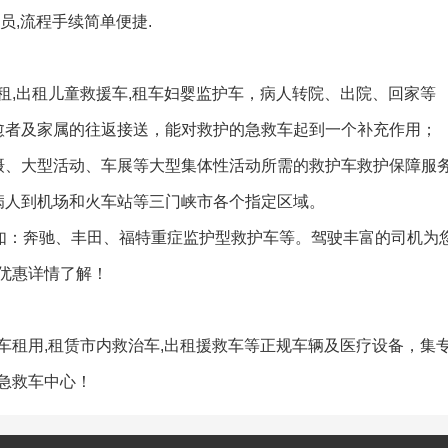
员,流程手续简单便捷.
租,出租儿童救援车,租车妇婴监护车，病人转院、出院、回家等
愈者及家属的往返接送，能对救护的急救车起到一个补充作用；
摄、大型活动、车展等大型集体性活动所需的救护车救护保障服
病人到机场和火车站等三门峡市各个指定区域。
例如：奔驰、丰田、福特重症监护型救护车等。驾驶丰富的司机为
优惠详情了解！
车租用,租赁市内救治车,出租援救车等正规车辆及医疗设备，集
急救车中心！