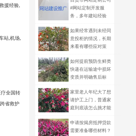
救援经验,
#网站定制开发服
务，多年建站经验
如果经常遇到未经同
站,机场,
意投柜的情况，长期
来看有哪些应对策
略？
如何提前预防生鲜类
快递在运输途中损坏
变质并明确售后标
准？
家里老人年纪大了想
医疗全国转
请护工上门，普通家
市跨省救护
庭到底该怎么挑才能
不踩坑？
申请按揭房抵押贷款
需要准备哪些材料？