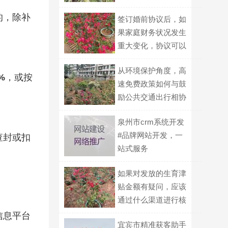
体？
的，除补
签订婚前协议后，如
果家庭财务状况发生
重大变化，协议可以
修改吗？
从环境保护角度，高
%
，或按
速免费政策如何与鼓
励公共交通出行相协
调？
泉州市crm系统开发
#品牌网站开发，一
查封或扣
站式服务
如果对发放的生育津
贴金额有疑问，应该
通过什么渠道进行核
对与申诉？
信息平台
宜宾市精准获客助手