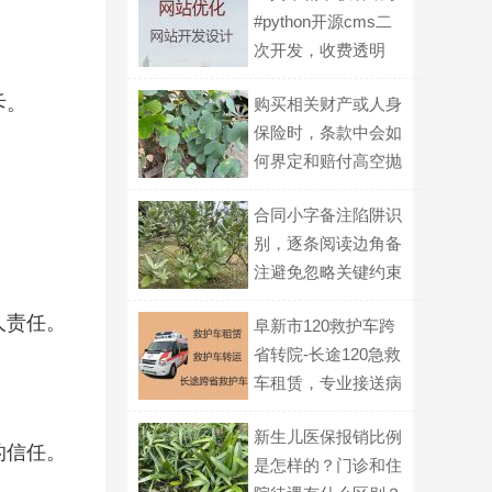
#python开源cms二
次开发，收费透明
斥。
购买相关财产或人身
保险时，条款中会如
何界定和赔付高空抛
物导致的损失？
合同小字备注陷阱识
别，逐条阅读边角备
注避免忽略关键约束
人责任。
阜新市120救护车跨
省转院-长途120急救
车租赁，专业接送病
人
新生儿医保报销比例
的信任。
是怎样的？门诊和住